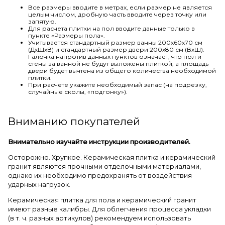
Все размеры вводите в метрах, если размер не является
целым числом, дробную часть вводите через точку или
запятую.
Для расчета плитки на пол вводите данные только в
пункте «Размеры пола».
Учитывается стандартный размер ванны 200х60х70 см
(ДхШхВ) и стандартный размер двери 200х80 см (ВхШ).
Галочка напротив данных пунктов означает, что пол и
стены за ванной не будут выложены плиткой, а площадь
двери будет вычтена из общего количества необходимой
плитки.
При расчете укажите необходимый запас (на подрезку,
случайные сколы, «подгонку»).
Вниманию покупателей
Внимательно изучайте инструкции производителей.
Осторожно. Хрупкое. Керамическая плитка и керамический
гранит являются прочными отделочными материалами,
однако их необходимо предохранять от воздействия
ударных нагрузок.
Керамическая плитка для пола и керамический гранит
имеют разные калибры. Для облегчения процесса укладки
(в т. ч. разных артикулов) рекомендуем использовать