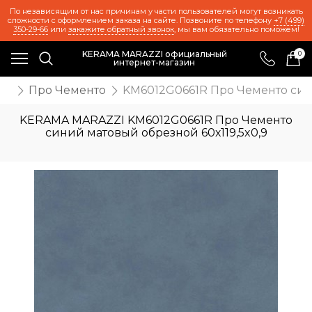
По независящим от нас причинам у части пользователей могут возникать
сложности с оформлением заказа на сайте. Позвоните по телефону
+7 (499)
350-29-66
или
закажите обратный звонок
, мы вам обязательно поможем!
KERAMA MARAZZI официальный
0
интернет-магазин
ия
Про Чементо
KM6012G0661R Про Чементо сини
KERAMA MARAZZI KM6012G0661R Про Чементо
синий матовый обрезной 60х119,5x0,9