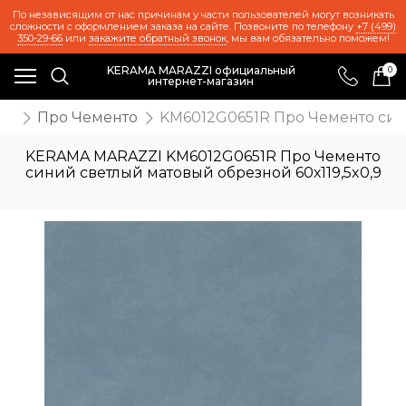
По независящим от нас причинам у части пользователей могут возникать
сложности с оформлением заказа на сайте. Позвоните по телефону
+7 (499)
350-29-66
или
закажите обратный звонок
, мы вам обязательно поможем!
KERAMA MARAZZI официальный
0
интернет-магазин
ия
Про Чементо
KM6012G0651R Про Чементо сини
KERAMA MARAZZI KM6012G0651R Про Чементо
синий светлый матовый обрезной 60х119,5x0,9