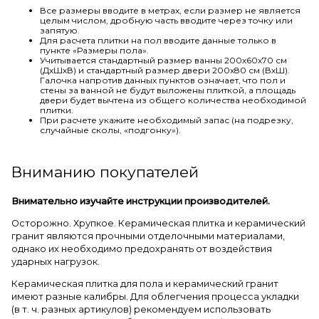
Все размеры вводите в метрах, если размер не является
целым числом, дробную часть вводите через точку или
запятую.
Для расчета плитки на пол вводите данные только в
пункте «Размеры пола».
Учитывается стандартный размер ванны 200х60х70 см
(ДхШхВ) и стандартный размер двери 200х80 см (ВхШ).
Галочка напротив данных пунктов означает, что пол и
стены за ванной не будут выложены плиткой, а площадь
двери будет вычтена из общего количества необходимой
плитки.
При расчете укажите необходимый запас (на подрезку,
случайные сколы, «подгонку»).
Вниманию покупателей
Внимательно изучайте инструкции производителей.
Осторожно. Хрупкое. Керамическая плитка и керамический
гранит являются прочными отделочными материалами,
однако их необходимо предохранять от воздействия
ударных нагрузок.
Керамическая плитка для пола и керамический гранит
имеют разные калибры. Для облегчения процесса укладки
(в т. ч. разных артикулов) рекомендуем использовать