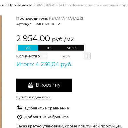
ия
Про Чементо
KM6012G0611R Про Чементо желтый матовый обрез
Производитель:
KERAMA MARAZZI
Артикул:
KM6012G0611R
2 954,00
руб./м2
м2
шт.
упак.
Количество
Итого: 4 236,04 руб.
В корзину
Купить в один клик
Добавить в сравнение
Добавить в избранное
Заказ кратно упаковкам, кроме поштучной продукции.