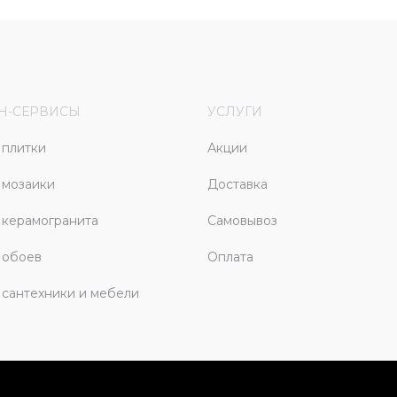
Н-СЕРВИСЫ
УСЛУГИ
плитки
Акции
 мозаики
Доставка
керамогранита
Самовывоз
 обоев
Оплата
сантехники и мебели