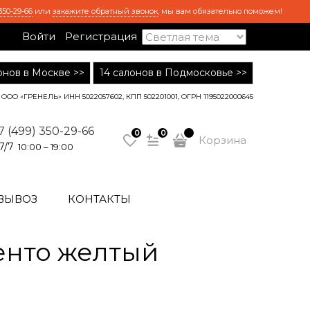
350-29-66
или
закажите обратный звонок
, мы вам обязательно поможем!
Войти
Регистрация
лонов в Москве >>
14 салонов в Подмосковье >>
ООО «ГРЕНЕЛЬ» ИНН 5022057602, КПП 502201001, ОГРН 1195022000645
7 (499) 350-29-66
0
0
Корзина
7/7
10:00 – 19:00
ВЫВОЗ
КОНТАКТЫ
енто желтый