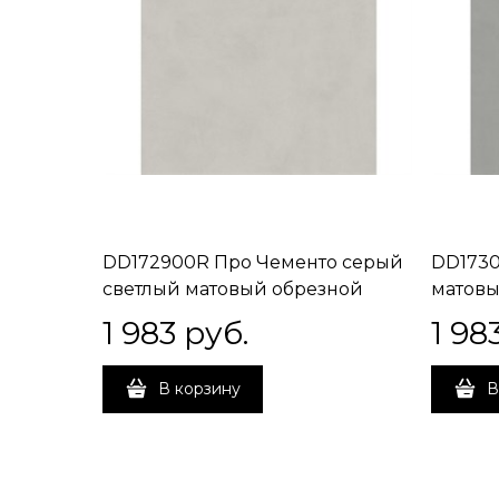
DD172900R Про Чементо серый
DD1730
светлый матовый обрезной
матовы
40,2x40,2x0,8
1 983
 руб.
1 98
В корзину
В