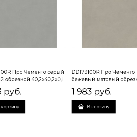
00R Про Чементо серый
DD173100R Про Чементо
й обрезной 40,2x40,2x0,8
бежевый матовый обрез
40,2x40,2x0,8
3
 руб.
1 983
 руб.
 корзину
В корзину