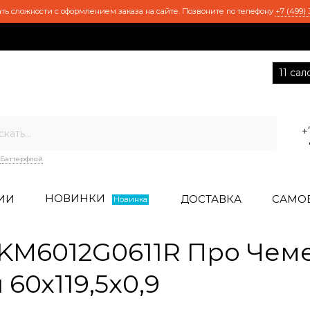
ть сложности с оформлением заказа на сайте. Позвоните по телефону
+7 (499) 
11 са
+
Баттерфляй
НОВИНКИ
ИИ
ДОСТАВКА
САМО
Новинка
KM6012G0611R Про Чем
60х119,5x0,9