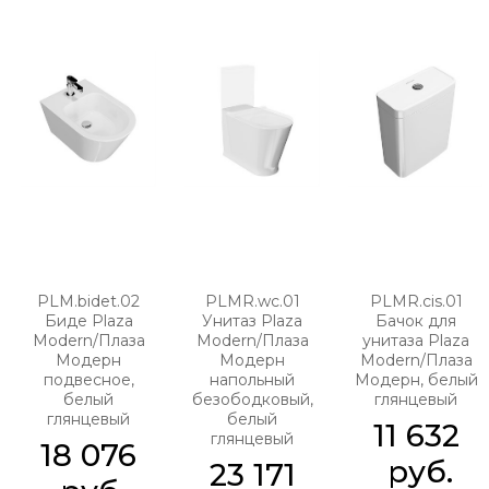
PLM.bidet.02
PLMR.wc.01
PLMR.cis.01
Биде Plaza
Унитаз Plaza
Бачок для
Modern/Плаза
Modern/Плаза
унитаза Plaza
Модерн
Модерн
Modern/Плаза
подвесное,
напольный
Модерн, белый
белый
безободковый,
глянцевый
глянцевый
белый
11 632
глянцевый
18 076
 руб.
23 171