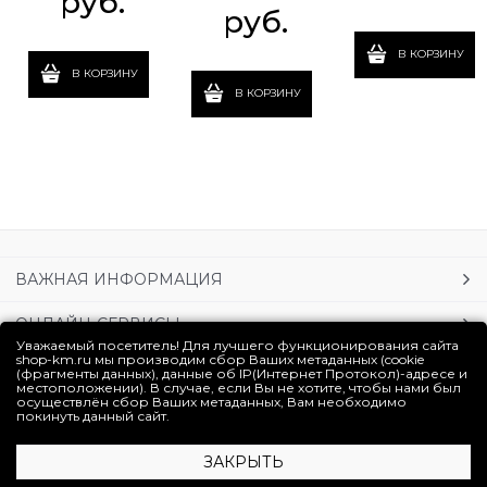
 руб.
 руб.
В КОРЗИНУ
В КОРЗИНУ
В КОРЗИНУ
ВАЖНАЯ ИНФОРМАЦИЯ
ОНЛАЙН-СЕРВИСЫ
Уважаемый посетитель! Для лучшего функционирования сайта
shop-km.ru мы производим сбор Ваших метаданных (cookie
УСЛУГИ
(фрагменты данных), данные об IP(Интернет Протокол)-адресе и
местоположении). В случае, если Вы не хотите, чтобы нами был
осуществлён сбор Ваших метаданных, Вам необходимо
ЛИЧНЫЙ КАБИНЕТ
покинуть данный сайт.
ЗАКРЫТЬ
Полная версия сайта