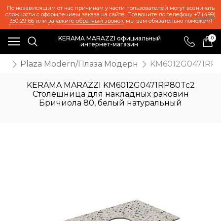
По независящим от нас причинам у части пользователей могут возникать
сложности с оформлением заказа на сайте. Позвоните по телефону
+7 (499)
350-29-66
или
закажите обратный звонок
, мы вам обязательно поможем!
KERAMA MARAZZI официальный
0
интернет-магазин
ль
Plaza Modern/Плаза Модерн
KM6012G0471RP8
KERAMA MARAZZI KM6012G0471RP80Tc2
Столешница для накладных раковин
Бричиола 80, белый натуральный