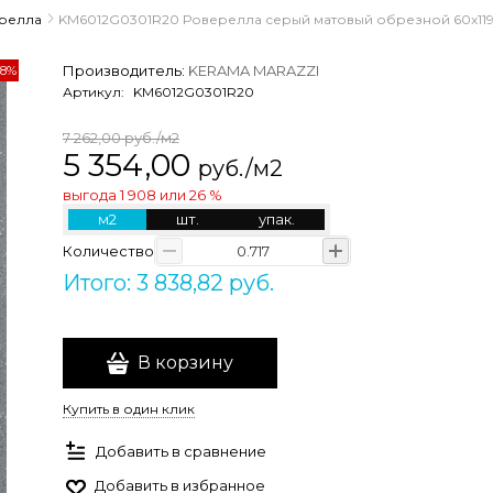
релла
KM6012G0301R20 Роверелла серый матовый обрезной 60x119
Производитель:
KERAMA MARAZZI
28%
Артикул:
KM6012G0301R20
7 262,00
руб./м2
5 354,00
руб./м2
выгода
1 908
или
26 %
м2
шт.
упак.
Количество
Итого: 3 838,82 руб.
В корзину
Купить в один клик
Добавить в сравнение
Добавить в избранное