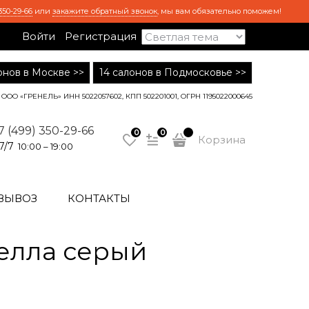
350-29-66
или
закажите обратный звонок
, мы вам обязательно поможем!
Войти
Регистрация
лонов в Москве >>
14 салонов в Подмосковье >>
ООО «ГРЕНЕЛЬ» ИНН 5022057602, КПП 502201001, ОГРН 1195022000645
7 (499) 350-29-66
0
0
Корзина
7/7
10:00 – 19:00
ВЫВОЗ
КОНТАКТЫ
елла серый