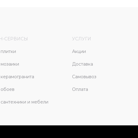
Н-СЕРВИСЫ
УСЛУГИ
плитки
Акции
 мозаики
Доставка
керамогранита
Самовывоз
 обоев
Оплата
сантехники и мебели