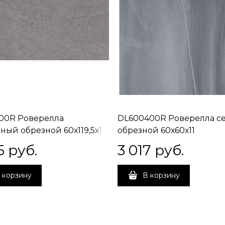
00R Роверелла
DL600400R Роверелла с
ный обрезной 60х119,5х11
обрезной 60х60х11
5
 руб.
3 017
 руб.
 корзину
В корзину