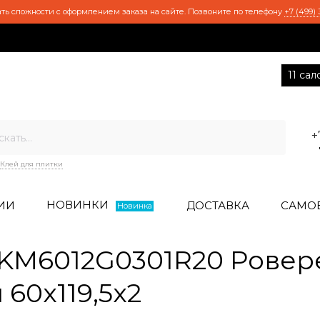
ть сложности с оформлением заказа на сайте. Позвоните по телефону
+7 (499) 
11 са
+
Клей для плитки
НОВИНКИ
ИИ
ДОСТАВКА
САМО
Новинка
KM6012G0301R20 Ровер
60x119,5x2