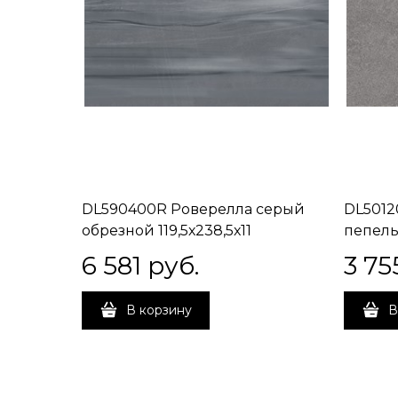
DL590400R Роверелла серый
DL5012
обрезной 119,5х238,5х11
пепель
6 581
 руб.
3 75
В корзину
В