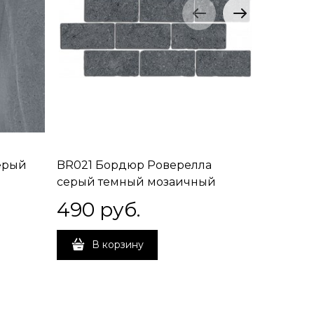
ерый
BR021 Бордюр Роверелла
DL50050
серый темный мозаичный
угловая
34,5х14,7х11
Роверел
490
 руб.
5 365
В корзину
В 