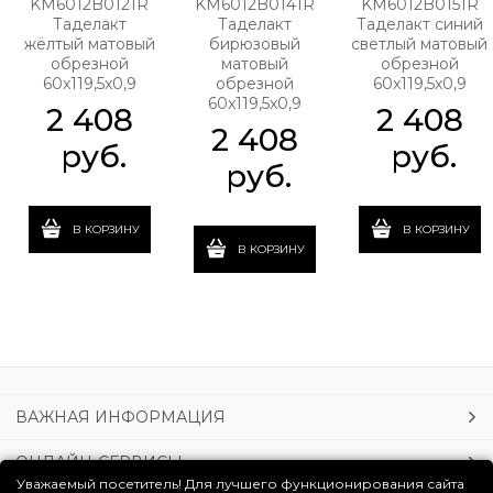
KM6012B0121R
KM6012B0141R
KM6012B0151R
Таделакт
Таделакт
Таделакт синий
жёлтый матовый
бирюзовый
светлый матовый
обрезной
матовый
обрезной
60x119,5x0,9
обрезной
60x119,5x0,9
60x119,5x0,9
2 408
2 408
2 408
 руб.
 руб.
 руб.
В КОРЗИНУ
В КОРЗИНУ
В КОРЗИНУ
ВАЖНАЯ ИНФОРМАЦИЯ
ОНЛАЙН-СЕРВИСЫ
Уважаемый посетитель! Для лучшего функционирования сайта