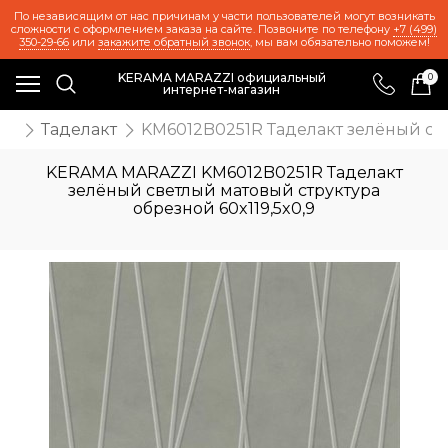
По независящим от нас причинам у части пользователей могут возникать
сложности с оформлением заказа на сайте. Позвоните по телефону
+7 (499)
350-29-66
или
закажите обратный звонок
, мы вам обязательно поможем!
KERAMA MARAZZI официальный
0
интернет-магазин
ия
Таделакт
KM6012B0251R Таделакт зелёный све
KERAMA MARAZZI KM6012B0251R Таделакт
зелёный светлый матовый структура
обрезной 60x119,5x0,9