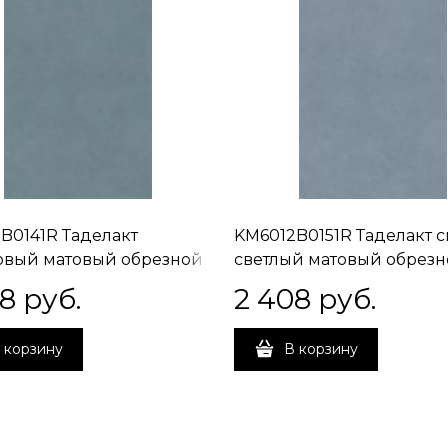
B0141R Таделакт
KM6012B0151R Таделакт 
вый матовый обрезной
светлый матовый обрез
5x0,9
60x119,5x0,9
08
 руб.
2 408
 руб.
 корзину
В корзину