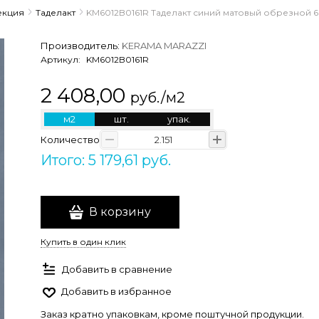
екция
Таделакт
KM6012B0161R Таделакт синий матовый обрезной 60
Производитель:
KERAMA MARAZZI
Артикул:
KM6012B0161R
2 408,00
руб./м2
м2
шт.
упак.
Количество
Итого: 5 179,61 руб.
В корзину
Купить в один клик
Добавить в сравнение
Добавить в избранное
Заказ кратно упаковкам, кроме поштучной продукции.