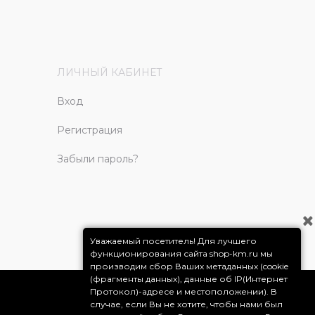
ЛИЧНЫЙ КАБИНЕТ
Вход
Регистрация
Забыли пароль?
Уважаемый посетитель! Для лучшего
функционирования сайта shop-km.ru мы
производим сбор Ваших метаданных (cookie
(фрагменты данных), данные об IP(Интернет
Протокол)-адресе и местоположении). В
случае, если Вы не хотите, чтобы нами был