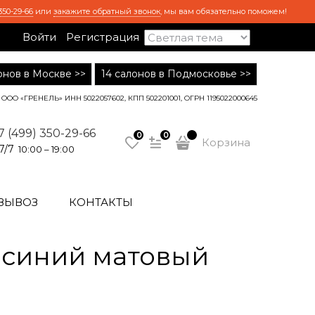
350-29-66
или
закажите обратный звонок
, мы вам обязательно поможем!
Войти
Регистрация
лонов в Москве >>
14 салонов в Подмосковье >>
ООО «ГРЕНЕЛЬ» ИНН 5022057602, КПП 502201001, ОГРН 1195022000645
7 (499) 350-29-66
0
0
Корзина
7/7
10:00 – 19:00
ВЫВОЗ
КОНТАКТЫ
 синий матовый