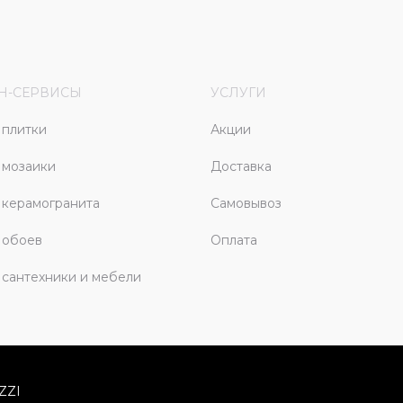
Н-СЕРВИСЫ
УСЛУГИ
плитки
Акции
 мозаики
Доставка
керамогранита
Самовывоз
 обоев
Оплата
сантехники и мебели
ZZI