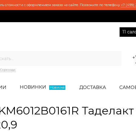
ть сложности с оформлением заказа на сайте. Позвоните по телефону
+7 (499) 
11 са
+
Серенада
НОВИНКИ
ИИ
ДОСТАВКА
САМО
Новинка
M6012B0161R Таделакт
0,9