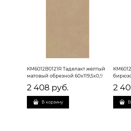
KM6012B0121R Таделакт жёлтый
KM6012
матовый обрезной 60x119,5x0,9
бирюзо
60x119,
2 408
 руб.
2 4
В корзину
В