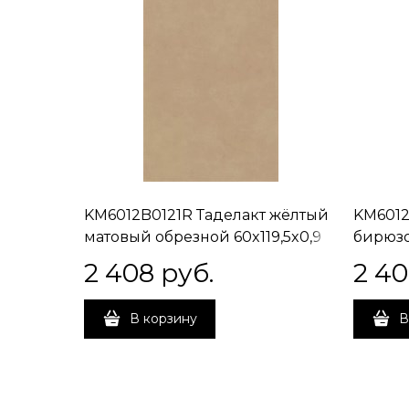
KM6012B0121R Таделакт жёлтый
KM6012
матовый обрезной 60x119,5x0,9
бирюзо
60x119,
2 408
 руб.
2 4
В корзину
В