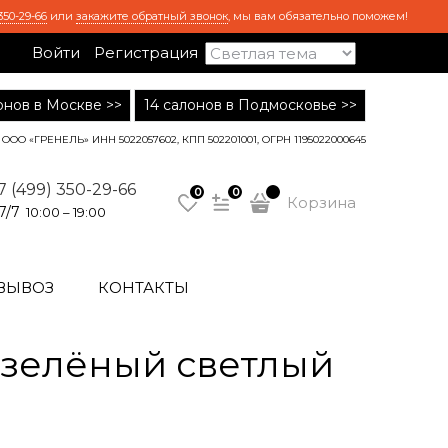
350-29-66
или
закажите обратный звонок
, мы вам обязательно поможем!
Войти
Регистрация
лонов в Москве >>
14 салонов в Подмосковье >>
ООО «ГРЕНЕЛЬ» ИНН 5022057602, КПП 502201001, ОГРН 1195022000645
7 (499) 350-29-66
0
0
Корзина
7/7
10:00 – 19:00
ВЫВОЗ
КОНТАКТЫ
 зелёный светлый