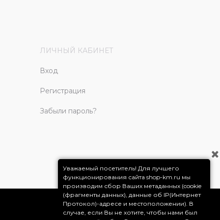
ЛИЧНЫЙ КАБИНЕТ
Вход
Регистрация
Забыли пароль?
Уважаемый посетитель! Для лучшего
функционирования сайта shop-km.ru мы
производим сбор Ваших метаданных (cookie
(фрагменты данных), данные об IP(Интернет
Протокол)-адресе и местоположении). В
случае, если Вы не хотите, чтобы нами был