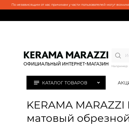
По независящим от нас причинам у части пользователей могут возника
Например:
КАТАЛОГ ТОВАРОВ
АКЦ
KERAMA MARAZZI K
матовый обрезной 