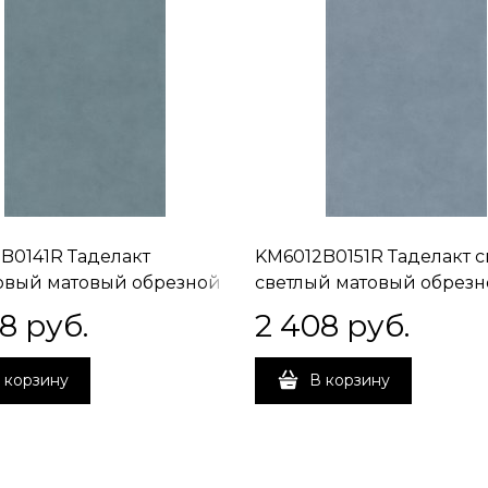
B0141R Таделакт
KM6012B0151R Таделакт 
вый матовый обрезной
светлый матовый обрез
5x0,9
60x119,5x0,9
08
 руб.
2 408
 руб.
 корзину
В корзину