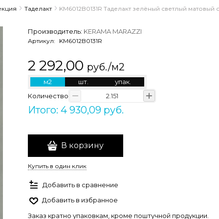
екция
Таделакт
KM6012B0131R Таделакт зелёный светлый матовый о
Производитель:
KERAMA MARAZZI
Артикул:
KM6012B0131R
2 292,00
руб./м2
м2
шт.
упак.
Количество
Итого: 4 930,09 руб.
В корзину
Купить в один клик
Добавить в сравнение
Добавить в избранное
Заказ кратно упаковкам, кроме поштучной продукции.