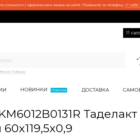
ть сложности с оформлением заказа на сайте. Позвоните по телефону
+7 (499) 
11 са
+
Монте Тиберио
НОВИНКИ
ИИ
ДОСТАВКА
САМО
Новинка
M6012B0131R Таделакт
60x119,5x0,9