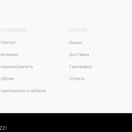
Н-СЕРВИСЫ
УСЛУГИ
плитки
Акции
 мозаики
Доставка
керамогранита
Самовывоз
 обоев
Оплата
сантехники и мебели
ZZI