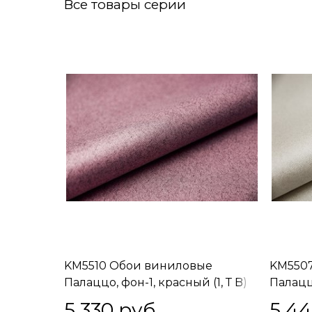
Все товары серии
KM5510 Обои виниловые
KM550
Палаццо, фон-1, красный (1, Т B)
Палаццо
ВНИМА
5 330
 руб.
5 4