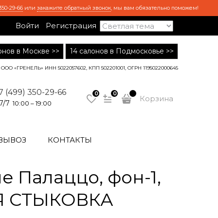
350-29-66
или
закажите обратный звонок
, мы вам обязательно поможем!
Войти
Регистрация
лонов в Москве >>
14 салонов в Подмосковье >>
ООО «ГРЕНЕЛЬ» ИНН 5022057602, КПП 502201001, ОГРН 1195022000645
7 (499) 350-29-66
0
0
Корзина
7/7
10:00 – 19:00
ВЫВОЗ
КОНТАКТЫ
 Палаццо, фон-1,
АЯ СТЫКОВКА