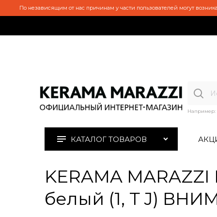
По независящим от нас причинам у части пользователей могут возника
Например:
КАТАЛОГ ТОВАРОВ
АКЦ
KERAMA MARAZZI K
белый (1, Т J) 