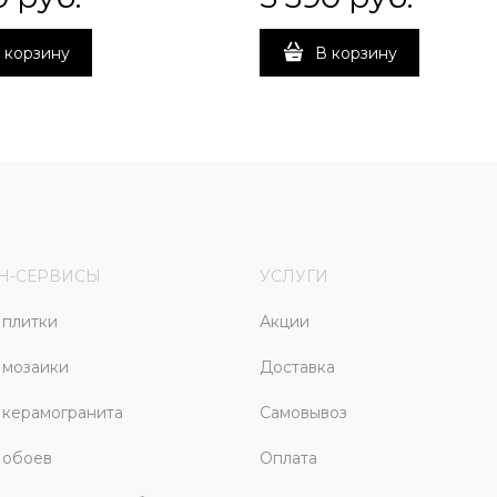
 корзину
В корзину
Н-СЕРВИСЫ
УСЛУГИ
плитки
Акции
 мозаики
Доставка
керамогранита
Самовывоз
 обоев
Оплата