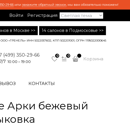
350-29-66
или
закажите обратный звонок
, мы вам обязательно поможем!
Войти
Регистрация
лонов в Москве >>
14 салонов в Подмосковье >>
ООО «ГРЕНЕЛЬ» ИНН 5022057602, КПП 502201001, ОГРН 1195022000645
7 (499) 350-29-66
0
0
Корзина
7/7
10:00 – 19:00
ВЫВОЗ
КОНТАКТЫ
е Арки бежевый
тыковка