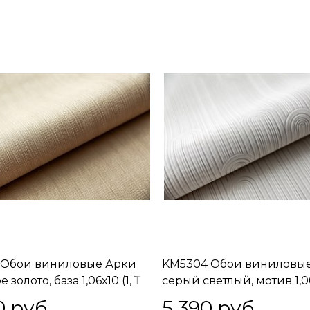
 Обои виниловые Арки
KM5304 Обои виниловы
 золото, база 1,06х10 (1, Т
серый светлый, мотив 1,06
бодная стыковка
Т F) прямая стыковка
0
 руб.
5 390
 руб.