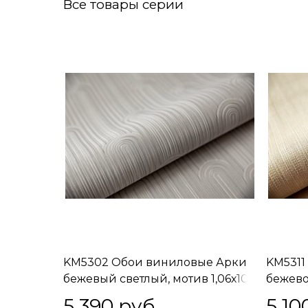
Все товары серии
KM5302 Обои виниловые Арки
KM5311
бежевый светлый, мотив 1,06х10
бежевое
(1, Т F) прямая стыковка
E) сво
5 390
 руб.
5 10