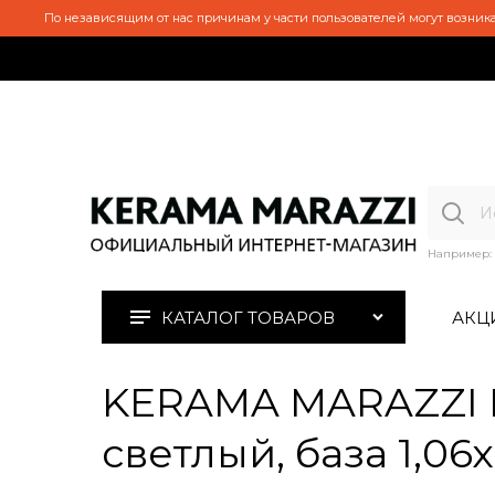
По независящим от нас причинам у части пользователей могут возника
Например:
КАТАЛОГ ТОВАРОВ
АКЦ
KERAMA MARAZZI 
светлый, база 1,06х