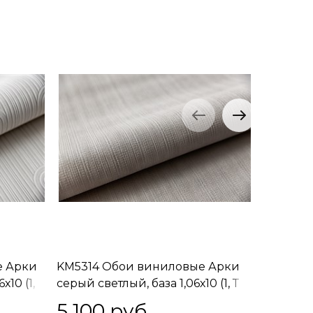
е Арки
KM5314 Обои виниловые Арки
KM5311 
х10 (1,
серый светлый, база 1,06х10 (1, Т
бежевое з
J) свободная стыковка
F) своб
5 100
 руб.
5 100