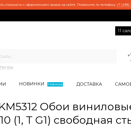
ть сложности с оформлением заказа на сайте. Позвоните по телефону
+7 (499) 
11 са
+
Про Вуд
НОВИНКИ
ИИ
ДОСТАВКА
САМО
Новинка
KM5312 Обои виниловы
10 (1, Т G1) свободная с