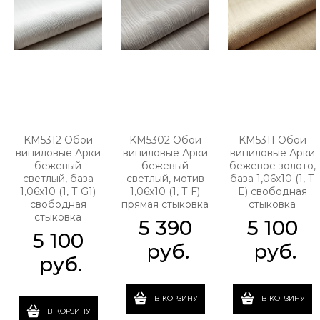
KM5312 Обои
KM5302 Обои
KM5311 Обои
виниловые Арки
виниловые Арки
виниловые Арки
бежевый
бежевый
бежевое золото,
светлый, база
светлый, мотив
база 1,06х10 (1, Т
1,06х10 (1, Т G1)
1,06х10 (1, Т F)
E) свободная
свободная
прямая стыковка
стыковка
стыковка
5 390
5 100
5 100
 руб.
 руб.
 руб.
В КОРЗИНУ
В КОРЗИНУ
В КОРЗИНУ