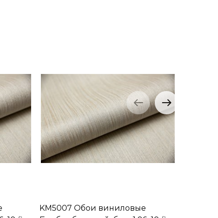
е
KM5007 Обои виниловые
KM5008