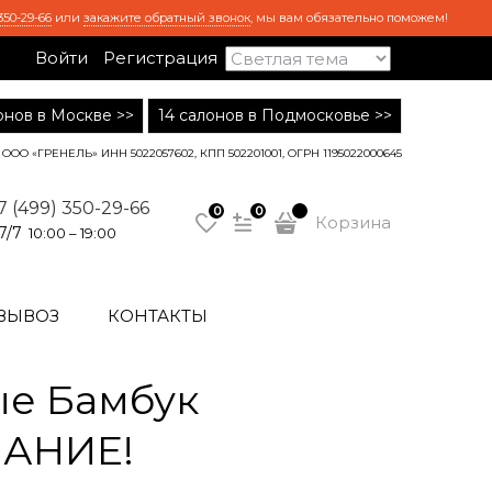
350-29-66
или
закажите обратный звонок
, мы вам обязательно поможем!
Войти
Регистрация
лонов в Москве >>
14 салонов в Подмосковье >>
ООО «ГРЕНЕЛЬ» ИНН 5022057602, КПП 502201001, ОГРН 1195022000645
7 (499) 350-29-66
0
0
Корзина
7/7
10:00 – 19:00
ВЫВОЗ
КОНТАКТЫ
е Бамбук
ИМАНИЕ!