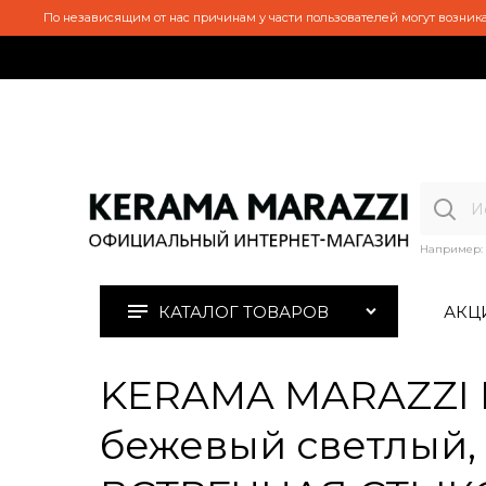
По независящим от нас причинам у части пользователей могут возника
Например:
КАТАЛОГ ТОВАРОВ
АКЦ
KERAMA MARAZZI 
бежевый светлый, б