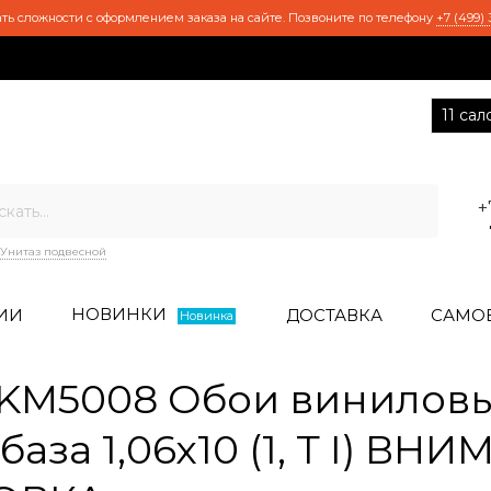
ть сложности с оформлением заказа на сайте. Позвоните по телефону
+7 (499) 
11 са
+
Унитаз подвесной
НОВИНКИ
ИИ
ДОСТАВКА
САМО
Новинка
KM5008 Обои виниловы
аза 1,06х10 (1, Т I) ВН