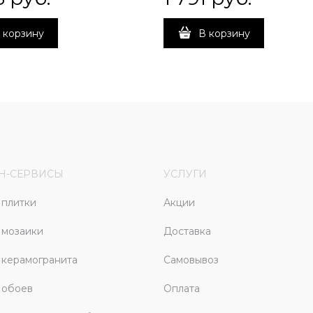
 корзину
В корзину
Н-СЕРВИСЫ
УСЛУГИ
плитки
Акции
 мозаики
Доставка
керамогранита
Самовывоз
 обоев
Оплата