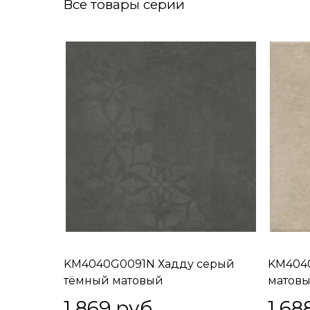
Все товары серии
KM4040G0091N Хадду серый
KM404
тёмный матовый
матовы
декорированный 40,2x40,2x0,8
1 869
 руб.
1 68