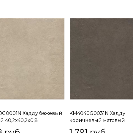
0G0001N Хадду бежевый
KM4040G0031N Хадду
й 40,2x40,2x0,8
коричневый матовый
40,2x40,2x0,8
8
 руб.
1 791
 руб.