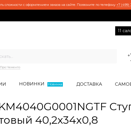
ть сложности с оформлением заказа на сайте. Позвоните по телефону
+7 (499) 
11 са
+
Про Чементо
НОВИНКИ
ИИ
ДОСТАВКА
САМО
Новинка
KM4040G0001NGTF Ступ
овый 40,2x34x0,8