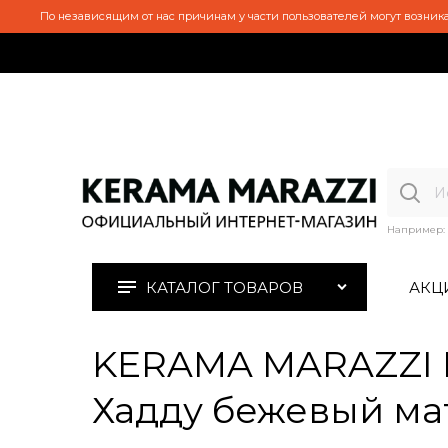
По независящим от нас причинам у части пользователей могут возника
Например:
КАТАЛОГ ТОВАРОВ
АКЦ
KERAMA MARAZZI 
Хадду бежевый мат