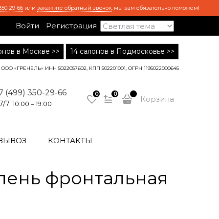
350-29-66
или
закажите обратный звонок
, мы вам обязательно поможем!
Войти
Регистрация
лонов в Москве >>
14 салонов в Подмосковье >>
ООО «ГРЕНЕЛЬ» ИНН 5022057602, КПП 502201001, ОГРН 1195022000645
7 (499) 350-29-66
0
0
Корзина
7/7
10:00 – 19:00
ВЫВОЗ
КОНТАКТЫ
ень фронтальная