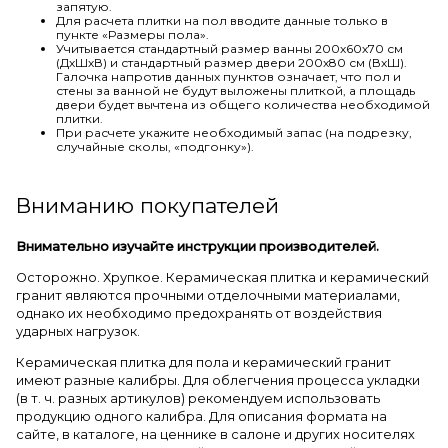
запятую.
Для расчета плитки на пол вводите данные только в
пункте «Размеры пола».
Учитывается стандартный размер ванны 200х60х70 см
(ДхШхВ) и стандартный размер двери 200х80 см (ВхШ).
Галочка напротив данных пунктов означает, что пол и
стены за ванной не будут выложены плиткой, а площадь
двери будет вычтена из общего количества необходимой
плитки.
При расчете укажите необходимый запас (на подрезку,
случайные сколы, «подгонку»).
Вниманию покупателей
Внимательно изучайте инструкции производителей.
Осторожно. Хрупкое. Керамическая плитка и керамический
гранит являются прочными отделочными материалами,
однако их необходимо предохранять от воздействия
ударных нагрузок.
Керамическая плитка для пола и керамический гранит
имеют разные калибры. Для облегчения процесса укладки
(в т. ч. разных артикулов) рекомендуем использовать
продукцию одного калибра. Для описания формата на
сайте, в каталоге, на ценнике в салоне и других носителях