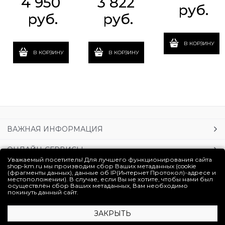
4 950
3 822
 руб.
 руб.
 руб.
В КОРЗИНУ
В КОРЗИНУ
В КОРЗИНУ
ВАЖНАЯ ИНФОРМАЦИЯ
ОНЛАЙН-СЕРВИСЫ
Уважаемый посетитель! Для лучшего функционирования сайта
shop-km.ru мы производим сбор Ваших метаданных (cookie
УСЛУГИ
(фрагменты данных), данные об IP(Интернет Протокол)-адресе и
местоположении). В случае, если Вы не хотите, чтобы нами был
осуществлён сбор Ваших метаданных, Вам необходимо
ЛИЧНЫЙ КАБИНЕТ
покинуть данный сайт.
ЗАКРЫТЬ
Полная версия сайта