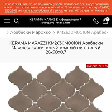
По независящим от нас причинам у части пользователей могут возникать
сложности с оформлением заказа на сайте. Позвоните по телефону
+7 (499)
350-29-66
или
закажите обратный звонок
, мы вам обязательно поможем!
KERAMA MARAZZI официальный
0
интернет-магазин
ия
Арабески Марокко
KM2630M0010N Арабески 
KERAMA MARAZZI KM2630M0010N Арабески
Марокко коричневый тёмный глянцевый
26x30x0,7
Скидка 19,90%