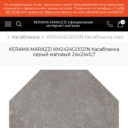
По независящим от нас причинам у части пользователей могут возникать
сложности с оформлением заказа на сайте. Позвоните по телефону
+7 (499)
350-29-66
или
закажите обратный звонок
, мы вам обязательно поможем!
KERAMA MARAZZI официальный
0
интернет-магазин
ия
Касабланка
KM2424G0021N Касабланка серый
KERAMA MARAZZI KM2424G0021N Касабланка
серый матовый 24x24x0,7