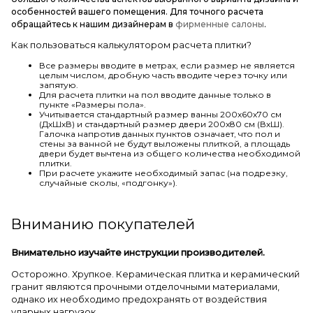
особенностей вашего помещения. Для точного расчета
обращайтесь к нашим дизайнерам в
фирменные салоны
.
Как пользоваться калькулятором расчета плитки?
Все размеры вводите в метрах, если размер не является
целым числом, дробную часть вводите через точку или
запятую.
Для расчета плитки на пол вводите данные только в
пункте «Размеры пола».
Учитывается стандартный размер ванны 200х60х70 см
(ДхШхВ) и стандартный размер двери 200х80 см (ВхШ).
Галочка напротив данных пунктов означает, что пол и
стены за ванной не будут выложены плиткой, а площадь
двери будет вычтена из общего количества необходимой
плитки.
При расчете укажите необходимый запас (на подрезку,
случайные сколы, «подгонку»).
Вниманию покупателей
Внимательно изучайте инструкции производителей.
Осторожно. Хрупкое. Керамическая плитка и керамический
гранит являются прочными отделочными материалами,
однако их необходимо предохранять от воздействия
ударных нагрузок.