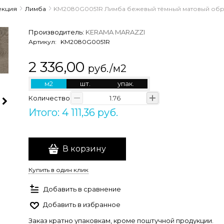
екция
Лимба
KM2080G0051R Лимба бежевый тёмный матовый обр
Производитель:
KERAMA MARAZZI
Артикул:
KM2080G0051R
2 336,00
руб./м2
м2
шт.
упак.
Количество
Итого: 4 111,36 руб.
В корзину
Купить в один клик
Добавить в сравнение
Добавить в избранное
Заказ кратно упаковкам, кроме поштучной продукции.