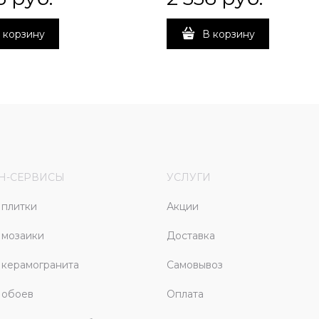
 корзину
В корзину
Н-СЕРВИСЫ
УСЛУГИ
плитки
Акции
 мозаики
Доставка
керамогранита
Самовывоз
 обоев
Оплата