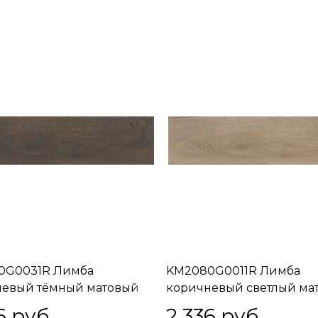
0G0031R Лимба
KM2080G0011R Лимба
невый тёмный матовый
коричневый светлый ма
ой 20x80x0,9
обрезной 20x80x0,9
6
 руб.
2 336
 руб.