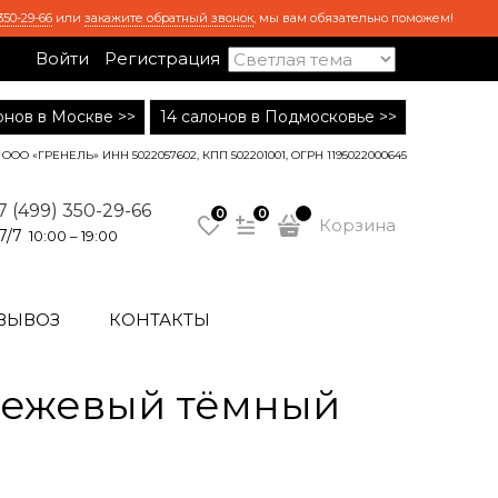
350-29-66
или
закажите обратный звонок
, мы вам обязательно поможем!
Войти
Регистрация
лонов в Москве >>
14 салонов в Подмосковье >>
ООО «ГРЕНЕЛЬ» ИНН 5022057602, КПП 502201001, ОГРН 1195022000645
7 (499) 350-29-66
0
0
Корзина
7/7
10:00 – 19:00
ВЫВОЗ
КОНТАКТЫ
бежевый тёмный