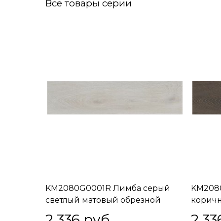
Все товары серии
KM2080G0001R Лимба серый
KM208
светлый матовый обрезной
корич
20x80x0,9
обрезн
2 336
 руб.
2 33