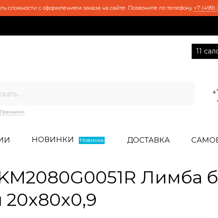
ть сложности с оформлением заказа на сайте. Позвоните по телефону
+7 (499) 
11 са
+
Граньяно
НОВИНКИ
ИИ
ДОСТАВКА
САМО
Новинка
KM2080G0051R Лимба 
 20x80x0,9