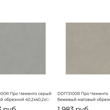
00R Про Чементо серый
DD173100R Про Чементо
й обрезной 40,2x40,2x0,8
бежевый матовый обрез
40,2x40,2x0,8
3
 руб.
1 983
 руб.