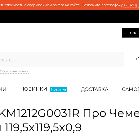
ть сложности с оформлением заказа на сайте. Позвоните по телефону
+7 (499) 
11 са
+
Обои виниловые
НОВИНКИ
ИИ
ДОСТАВКА
САМО
Новинка
KM1212G0031R Про Чем
19,5x119,5x0,9