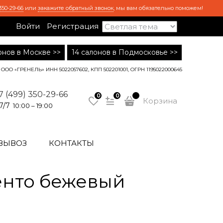
350-29-66
или
закажите обратный звонок
, мы вам обязательно поможем!
Войти
Регистрация
лонов в Москве >>
14 салонов в Подмосковье >>
ООО «ГРЕНЕЛЬ» ИНН 5022057602, КПП 502201001, ОГРН 1195022000645
7 (499) 350-29-66
0
0
Корзина
7/7
10:00 – 19:00
ВЫВОЗ
КОНТАКТЫ
енто бежевый