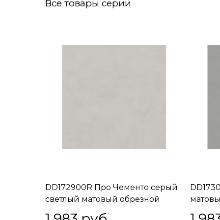
Все товары серии
DD172900R Про Чементо серый
DD1730
светлый матовый обрезной
матовы
40,2x40,2x0,8
1 983
 руб.
1 98