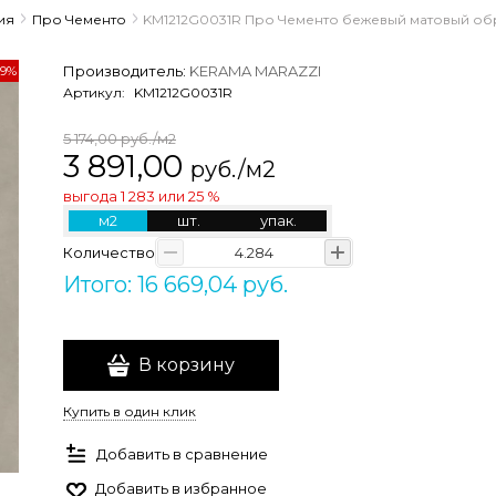
ия
Про Чементо
KM1212G0031R Про Чементо бежевый матовый обрез
Производитель:
KERAMA MARAZZI
79%
Артикул:
KM1212G0031R
5 174,00
руб./м2
3 891,00
руб./м2
выгода
1 283
или
25 %
м2
шт.
упак.
Количество
Итого: 16 669,04 руб.
В корзину
Купить в один клик
Добавить в сравнение
Добавить в избранное