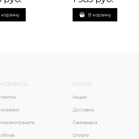
 корзину
В корзину
Н-СЕРВИСЫ
УСЛУГИ
плитки
Акции
 мозаики
Доставка
керамогранита
Самовывоз
 обоев
Оплата