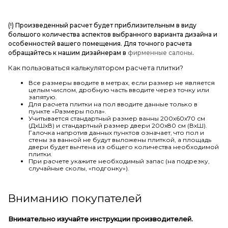
(!) Произведенный расчет будет приблизительным в виду
большого количества аспектов выбранного варианта дизайна и
особенностей вашего помещения. Для точного расчета
обращайтесь к нашим дизайнерам в
фирменные салоны
.
Как пользоваться калькулятором расчета плитки?
Все размеры вводите в метрах, если размер не является
целым числом, дробную часть вводите через точку или
запятую.
Для расчета плитки на пол вводите данные только в
пункте «Размеры пола».
Учитывается стандартный размер ванны 200х60х70 см
(ДхШхВ) и стандартный размер двери 200х80 см (ВхШ).
Галочка напротив данных пунктов означает, что пол и
стены за ванной не будут выложены плиткой, а площадь
двери будет вычтена из общего количества необходимой
плитки.
При расчете укажите необходимый запас (на подрезку,
случайные сколы, «подгонку»).
Вниманию покупателей
Внимательно изучайте инструкции производителей.