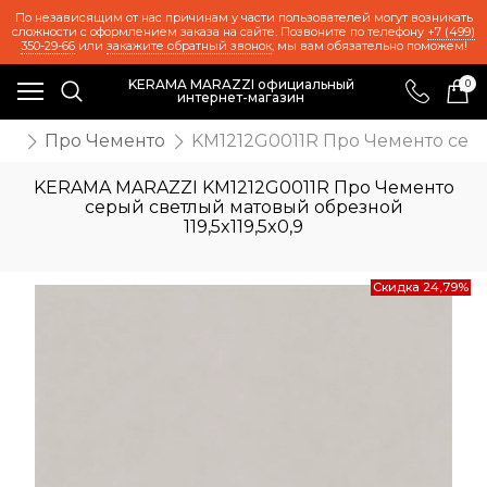
По независящим от нас причинам у части пользователей могут возникать
сложности с оформлением заказа на сайте. Позвоните по телефону
+7 (499)
350-29-66
или
закажите обратный звонок
, мы вам обязательно поможем!
KERAMA MARAZZI официальный
0
интернет-магазин
ия
Про Чементо
KM1212G0011R Про Чементо серый
KERAMA MARAZZI KM1212G0011R Про Чементо
серый светлый матовый обрезной
119,5x119,5x0,9
Скидка 24,79%