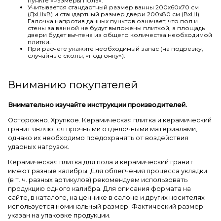
пункте «Размеры пола».
Учитывается стандартный размер ванны 200х60х70 см
(ДхШхВ) и стандартный размер двери 200х80 см (ВхШ).
Галочка напротив данных пунктов означает, что пол и
стены за ванной не будут выложены плиткой, а площадь
двери будет вычтена из общего количества необходимой
плитки.
При расчете укажите необходимый запас (на подрезку,
случайные сколы, «подгонку»).
Вниманию покупателей
Внимательно изучайте инструкции производителей.
Осторожно. Хрупкое. Керамическая плитка и керамический
гранит являются прочными отделочными материалами,
однако их необходимо предохранять от воздействия
ударных нагрузок.
Керамическая плитка для пола и керамический гранит
имеют разные калибры. Для облегчения процесса укладки
(в т. ч. разных артикулов) рекомендуем использовать
продукцию одного калибра. Для описания формата на
сайте, в каталоге, на ценнике в салоне и других носителях
используется номинальный размер. Фактический размер
указан на упаковке продукции.