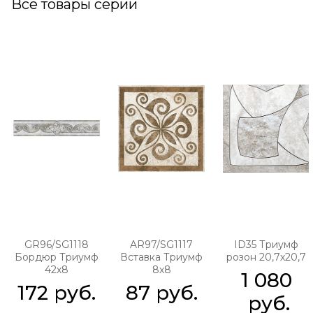
Все товары серии
GR96/SG1118
AR97/SG1117
ID35 Триумф
Бордюр Триумф
Вставка Триумф
розон 20,7х20,7
42х8
8х8
1 080
172
 руб.
87
 руб.
 руб.