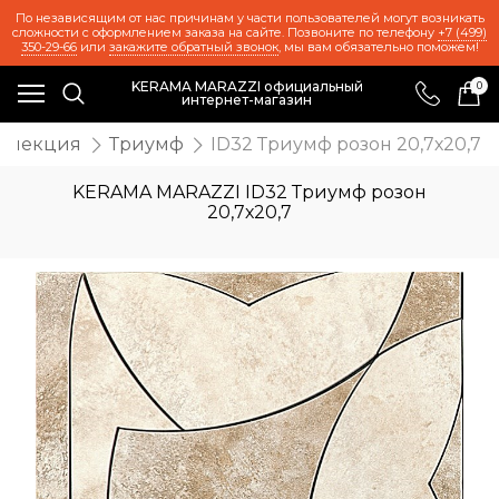
По независящим от нас причинам у части пользователей могут возникать
сложности с оформлением заказа на сайте. Позвоните по телефону
+7 (499)
350-29-66
или
закажите обратный звонок
, мы вам обязательно поможем!
KERAMA MARAZZI официальный
0
интернет-магазин
оллекция
Триумф
ID32 Триумф розон 20,7х20,7
KERAMA MARAZZI ID32 Триумф розон
20,7х20,7