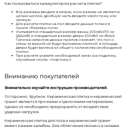
Как пользоваться калькулятором расчета плитки?
Все размеры вводите в метрах, если размер не является
целым числом, дробную часть вводите через точку или
запятую.
Для расчета плитки на пол вводите данные только в
пункте «Размеры пола».
Учитывается стандартный размер ванны 200х60х70 см
(ДхШхВ) и стандартный размер двери 200х80 см (ВхШ).
Галочка напротив данных пунктов означает, что пол и
стены за ванной не будут выложены плиткой, а площадь
двери будет вычтена из общего количества необходимой
плитки.
При расчете укажите необходимый запас (на подрезку,
случайные сколы, «подгонку»).
Вниманию покупателей
Внимательно изучайте инструкции производителей.
Осторожно. Хрупкое. Керамическая плитка и керамический
гранит являются прочными отделочными материалами,
однако их необходимо предохранять от воздействия
ударных нагрузок.
Керамическая плитка для пола и керамический гранит
имеют разные калибры. Для облегчения процесса укладки