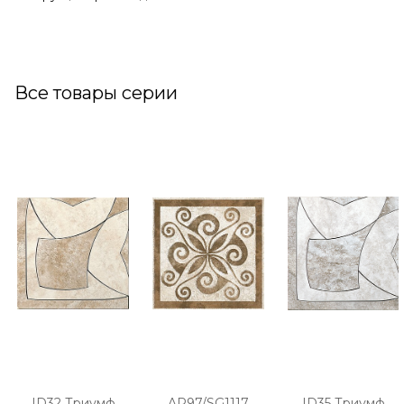
Все товары серии
ID32 Триумф
AR97/SG1117
ID35 Триумф