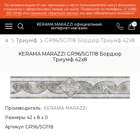
По независящим от нас причинам у части пользователей могут возникать
сложности с оформлением заказа на сайте. Позвоните по телефону
+7 (499)
350-29-66
или
закажите обратный звонок
, мы вам обязательно поможем!
KERAMA MARAZZI официальный
0
интернет-магазин
ция
Триумф
GR96/SG1118 Бордюр Триумф 42х8
KERAMA MARAZZI GR96/SG1118 Бордюр
Триумф 42х8
Производитель
:
KERAMA MARAZZI
Размеры:
42 x 8 x 0
Артикул:
GR96/SG1118