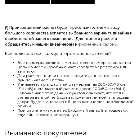
(!) Произведенный расчет будет приблизительным в виду
большого количества аспектов выбранного варианта дизайна и
особенностей вашего помещения. Для точного расчета
обращайтесь к нашим дизайнерам в
фирменные салоны
.
Как пользоваться калькулятором расчета плитки?
Все размеры вводите в метрах, если размер не является
целым числом, дробную часть вводите через точку или
запятую.
Для расчета плитки на пол вводите данные только в
пункте «Размеры пола».
Учитывается стандартный размер ванны 200х60х70 см
(ДхШхВ) и стандартный размер двери 200х80 см (ВхШ).
Галочка напротив данных пунктов означает, что пол и
стены за ванной не будут выложены плиткой, а площадь
двери будет вычтена из общего количества необходимой
плитки.
При расчете укажите необходимый запас (на подрезку,
случайные сколы, «подгонку»).
Вниманию покупателей