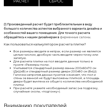
(!) Произведенный расчет будет приблизительным в виду
большого количества аспектов выбранного варианта дизайна и
особенностей вашего помещения. Для точного расчета
обращайтесь к нашим дизайнерам в
фирменные салоны
.
Как пользоваться калькулятором расчета плитки?
Все размеры вводите в метрах, если размер не является
целым числом, дробную часть вводите через точку или
запятую.
Для расчета плитки на пол вводите данные только в
пункте «Размеры пола».
Учитывается стандартный размер ванны 200х60х70 см
(ДхШхВ) и стандартный размер двери 200х80 см (ВхШ).
Галочка напротив данных пунктов означает, что пол и
стены за ванной не будут выложены плиткой, а площадь
двери будет вычтена из общего количества необходимой
плитки.
При расчете укажите необходимый запас (на подрезку,
случайные сколы, «подгонку»).
Вниманию покупателей