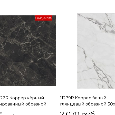
Скидка 20%
22R Коррер чёрный
11279R Коррер белый
ированный обрезной
глянцевый обрезной 30x
,2x0,85
2 070
 руб.
б.