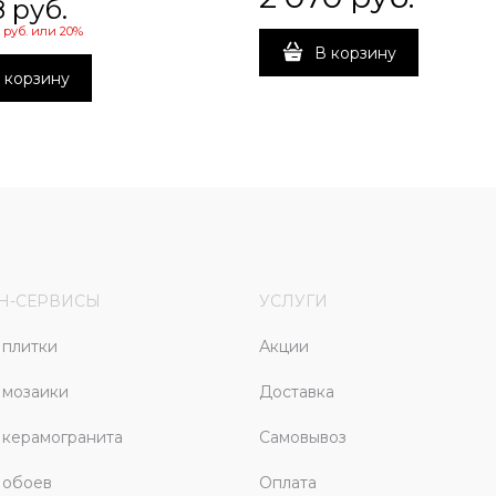
8
 руб.
 руб.
или
20%
В корзину
 корзину
Н-СЕРВИСЫ
УСЛУГИ
плитки
Акции
 мозаики
Доставка
керамогранита
Самовывоз
 обоев
Оплата