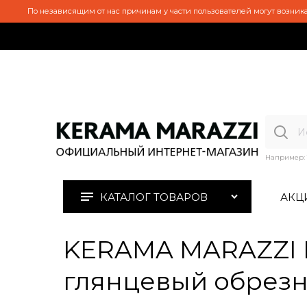
По независящим от нас причинам у части пользователей могут возника
Например:
КАТАЛОГ ТОВАРОВ
АКЦ
KERAMA MARAZZI 
глянцевый обрезно