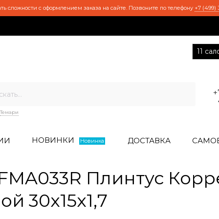
ть сложности с оформлением заказа на сайте. Позвоните по телефону
+7 (499) 
11 са
+
Темари
НОВИНКИ
ИИ
ДОСТАВКА
САМО
Новинка
FMA033R Плинтус Корр
й 30x15x1,7