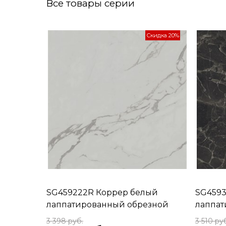
Все товары серии
Скидка 20%
SG459222R Коррер белый
SG4593
лаппатированный обрезной
лаппат
50,2x50,2x0,85
50,2x50
3 398
 руб.
3 510
 ру