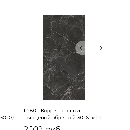
11280R Коррер чёрный
11281R 
60x0,9
глянцевый обрезной 30x60x0,9
глянцев
30x60x1
2 102
 руб.
2 135