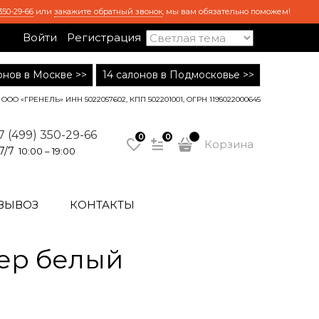
350-29-66
или
закажите обратный звонок
, мы вам обязательно поможем!
Войти
Регистрация
лонов в Москве >>
14 салонов в Подмосковье >>
ООО «ГРЕНЕЛЬ» ИНН 5022057602, КПП 502201001, ОГРН 1195022000645
7 (499) 350-29-66
0
0
Корзина
7/7
10:00 – 19:00
ВЫВОЗ
КОНТАКТЫ
ер белый