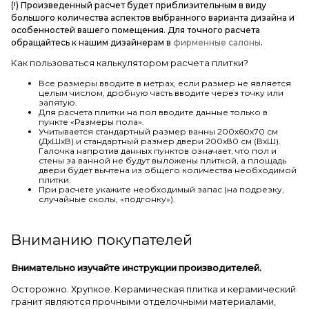
(!) Произведенный расчет будет приблизительным в виду
большого количества аспектов выбранного варианта дизайна и
особенностей вашего помещения. Для точного расчета
обращайтесь к нашим дизайнерам в
фирменные салоны
.
Как пользоваться калькулятором расчета плитки?
Все размеры вводите в метрах, если размер не является
целым числом, дробную часть вводите через точку или
запятую.
Для расчета плитки на пол вводите данные только в
пункте «Размеры пола».
Учитывается стандартный размер ванны 200х60х70 см
(ДхШхВ) и стандартный размер двери 200х80 см (ВхШ).
Галочка напротив данных пунктов означает, что пол и
стены за ванной не будут выложены плиткой, а площадь
двери будет вычтена из общего количества необходимой
плитки.
При расчете укажите необходимый запас (на подрезку,
случайные сколы, «подгонку»).
Вниманию покупателей
Внимательно изучайте инструкции производителей.
Осторожно. Хрупкое. Керамическая плитка и керамический
гранит являются прочными отделочными материалами,