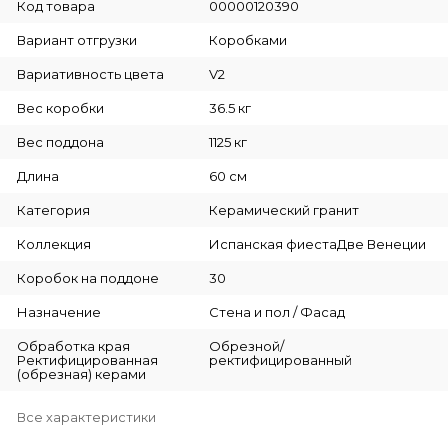
Код товара
00000120390
Вариант отгрузки
Коробками
Вариативность цвета
V2
Вес коробки
36.5 кг
Вес поддона
1125 кг
Длина
60 см
Категория
Керамический гранит
Коллекция
Испанская фиестаДве Венеции
Коробок на поддоне
30
Назначение
Стена и пол / Фасад
Обработка края
Обрезной/
Ректифицированная
ректифицированный
(обрезная) керами
Все характеристики