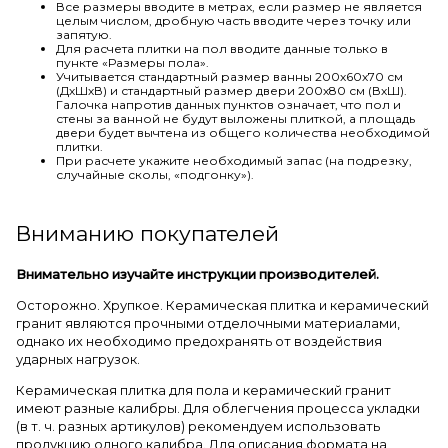
Все размеры вводите в метрах, если размер не является
целым числом, дробную часть вводите через точку или
запятую.
Для расчета плитки на пол вводите данные только в
пункте «Размеры пола».
Учитывается стандартный размер ванны 200х60х70 см
(ДхШхВ) и стандартный размер двери 200х80 см (ВхШ).
Галочка напротив данных пунктов означает, что пол и
стены за ванной не будут выложены плиткой, а площадь
двери будет вычтена из общего количества необходимой
плитки.
При расчете укажите необходимый запас (на подрезку,
случайные сколы, «подгонку»).
Вниманию покупателей
Внимательно изучайте инструкции производителей.
Осторожно. Хрупкое. Керамическая плитка и керамический
гранит являются прочными отделочными материалами,
однако их необходимо предохранять от воздействия
ударных нагрузок.
Керамическая плитка для пола и керамический гранит
имеют разные калибры. Для облегчения процесса укладки
(в т. ч. разных артикулов) рекомендуем использовать
продукцию одного калибра. Для описания формата на