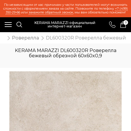
По независящим от нас причинам у части пользователей могут возникать
сложности с оформлением заказа на сайте. Позвоните по телефону
+7 (499)
350-29-66
или
закажите обратный звонок
, мы вам обязательно поможем!
KERAMA MARAZZI официальный
0
интернет-магазин
ии
Роверелла
DL600320R Роверелла бежевый об
KERAMA MARAZZI DL600320R Роверелла
бежевый обрезной 60x60x0,9