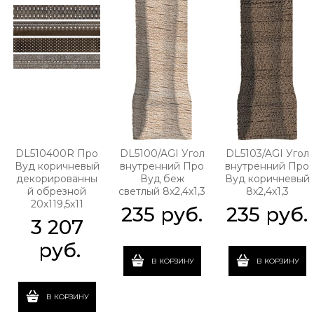
DL510400R Про
DL5100/AGI Угол
DL5103/AGI Угол
Вуд коричневый
внутренний Про
внутренний Про
декорированны
Вуд беж
Вуд коричневый
й обрезной
светлый 8х2,4х1,3
8х2,4х1,3
20х119,5х11
235
 руб.
235
 руб.
3 207
 руб.
В КОРЗИНУ
В КОРЗИНУ
В КОРЗИНУ