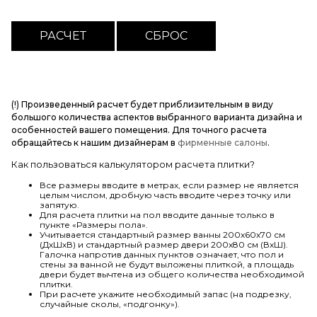
(!) Произведенный расчет будет приблизительным в виду
большого количества аспектов выбранного варианта дизайна и
особенностей вашего помещения. Для точного расчета
обращайтесь к нашим дизайнерам в
фирменные салоны
.
Как пользоваться калькулятором расчета плитки?
Все размеры вводите в метрах, если размер не является
целым числом, дробную часть вводите через точку или
запятую.
Для расчета плитки на пол вводите данные только в
пункте «Размеры пола».
Учитывается стандартный размер ванны 200х60х70 см
(ДхШхВ) и стандартный размер двери 200х80 см (ВхШ).
Галочка напротив данных пунктов означает, что пол и
стены за ванной не будут выложены плиткой, а площадь
двери будет вычтена из общего количества необходимой
плитки.
При расчете укажите необходимый запас (на подрезку,
случайные сколы, «подгонку»).