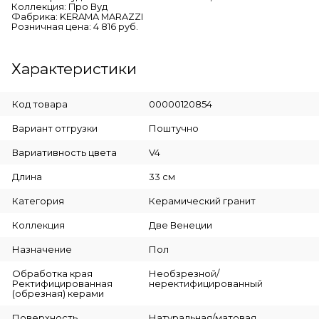
Коллекция: Про Вуд
Фабрика: KERAMA MARAZZI
Розничная цена: 4 816 руб.
Характеристики
Код товара
00000120854
Вариант отгрузки
Поштучно
Вариативность цвета
V4
Длина
33 см
Категория
Керамический гранит
Коллекция
Две Венеции
Назначение
Пол
Обработка края
Необзрезной/
Ректифицированная
неректифицированный
(обрезная) керами
Поверхность
Натуральная/матовая