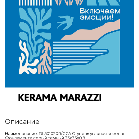
Описание
Наименование: DL501020R/GCA Ступень угловая клееная
Фондамента серый темный 33x33x0,9