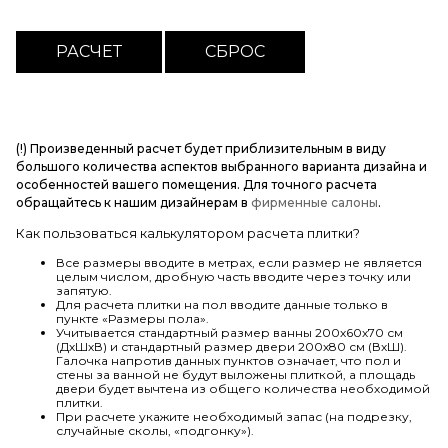
(!) Произведенный расчет будет приблизительным в виду
большого количества аспектов выбранного варианта дизайна и
особенностей вашего помещения. Для точного расчета
обращайтесь к нашим дизайнерам в
фирменные салоны
.
Как пользоваться калькулятором расчета плитки?
Все размеры вводите в метрах, если размер не является
целым числом, дробную часть вводите через точку или
запятую.
Для расчета плитки на пол вводите данные только в
пункте «Размеры пола».
Учитывается стандартный размер ванны 200х60х70 см
(ДхШхВ) и стандартный размер двери 200х80 см (ВхШ).
Галочка напротив данных пунктов означает, что пол и
стены за ванной не будут выложены плиткой, а площадь
двери будет вычтена из общего количества необходимой
плитки.
При расчете укажите необходимый запас (на подрезку,
случайные сколы, «подгонку»).