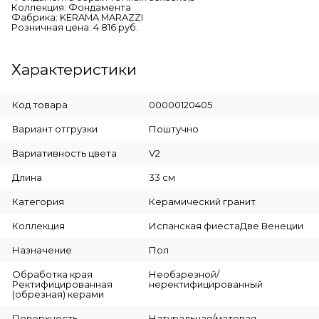
Коллекция: Фондамента
Фабрика: KERAMA MARAZZI
Розничная цена: 4 816 руб.
Характеристики
Код товара
00000120405
Вариант отгрузки
Поштучно
Вариативность цвета
V2
Длина
33 см
Категория
Керамический гранит
Коллекция
Испанская фиестаДве Венеции
Назначение
Пол
Обработка края
Необзрезной/
Ректифицированная
неректифицированный
(обрезная) керами
Поверхность
Натуральная/матовая