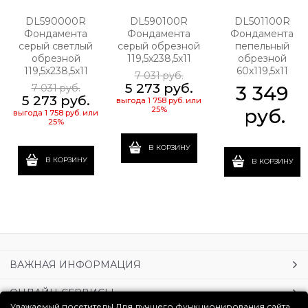
DL590000R
DL590100R
DL501100R
Фондамента
Фондамента
Фондамента
серый светлый
серый обрезной
пепельный
обрезной
119,5х238,5х11
обрезной
119,5х238,5х11
60х119,5х11
7 031
 руб.
5 273
 руб.
7 031
 руб.
3 349
5 273
 руб.
выгода
1 758 руб.
или
25%
 руб.
выгода
1 758 руб.
или
25%
В КОРЗИНУ
В КОРЗИНУ
В КОРЗИНУ
ВАЖНАЯ ИНФОРМАЦИЯ
ОНЛАЙН-СЕРВИСЫ
Уважаемый посетитель! Для лучшего функционирования сайта