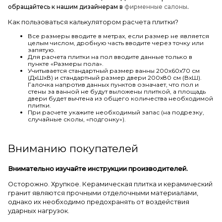
обращайтесь к нашим дизайнерам в
фирменные салоны
.
Как пользоваться калькулятором расчета плитки?
Все размеры вводите в метрах, если размер не является
целым числом, дробную часть вводите через точку или
запятую.
Для расчета плитки на пол вводите данные только в
пункте «Размеры пола».
Учитывается стандартный размер ванны 200х60х70 см
(ДхШхВ) и стандартный размер двери 200х80 см (ВхШ).
Галочка напротив данных пунктов означает, что пол и
стены за ванной не будут выложены плиткой, а площадь
двери будет вычтена из общего количества необходимой
плитки.
При расчете укажите необходимый запас (на подрезку,
случайные сколы, «подгонку»).
Вниманию покупателей
Внимательно изучайте инструкции производителей.
Осторожно. Хрупкое. Керамическая плитка и керамический
гранит являются прочными отделочными материалами,
однако их необходимо предохранять от воздействия
ударных нагрузок.