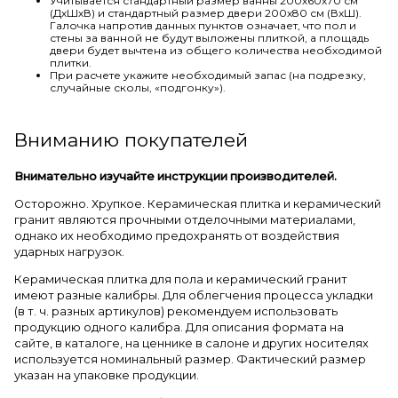
Учитывается стандартный размер ванны 200х60х70 см
(ДхШхВ) и стандартный размер двери 200х80 см (ВхШ).
Галочка напротив данных пунктов означает, что пол и
стены за ванной не будут выложены плиткой, а площадь
двери будет вычтена из общего количества необходимой
плитки.
При расчете укажите необходимый запас (на подрезку,
случайные сколы, «подгонку»).
Вниманию покупателей
Внимательно изучайте инструкции производителей.
Осторожно. Хрупкое. Керамическая плитка и керамический
гранит являются прочными отделочными материалами,
однако их необходимо предохранять от воздействия
ударных нагрузок.
Керамическая плитка для пола и керамический гранит
имеют разные калибры. Для облегчения процесса укладки
(в т. ч. разных артикулов) рекомендуем использовать
продукцию одного калибра. Для описания формата на
сайте, в каталоге, на ценнике в салоне и других носителях
используется номинальный размер. Фактический размер
указан на упаковке продукции.