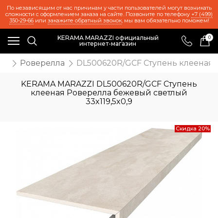
По независящим от нас причинам у части пользователей могут возникать
сложности с оформлением заказа на сайте. Позвоните по телефону
+7 (499)
350-29-66
или
закажите обратный звонок
, мы вам обязательно поможем!
KERAMA MARAZZI официальный
0
интернет-магазин
ии
Роверелла
DL500620R/GCF Ступень клееная Р
KERAMA MARAZZI DL500620R/GCF Ступень
клееная Роверелла бежевый светлый
33x119,5x0,9
Скидка 20%