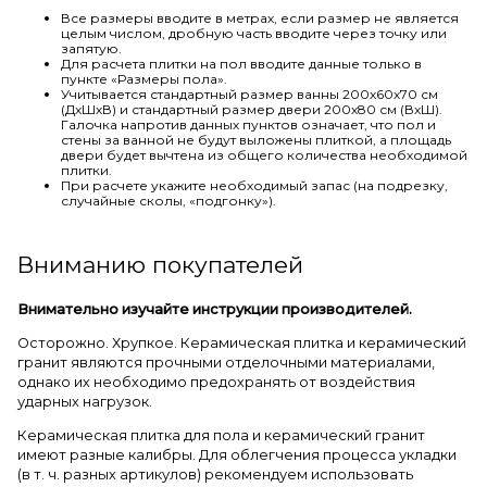
Все размеры вводите в метрах, если размер не является
целым числом, дробную часть вводите через точку или
запятую.
Для расчета плитки на пол вводите данные только в
пункте «Размеры пола».
Учитывается стандартный размер ванны 200х60х70 см
(ДхШхВ) и стандартный размер двери 200х80 см (ВхШ).
Галочка напротив данных пунктов означает, что пол и
стены за ванной не будут выложены плиткой, а площадь
двери будет вычтена из общего количества необходимой
плитки.
При расчете укажите необходимый запас (на подрезку,
случайные сколы, «подгонку»).
Вниманию покупателей
Внимательно изучайте инструкции производителей.
Осторожно. Хрупкое. Керамическая плитка и керамический
гранит являются прочными отделочными материалами,
однако их необходимо предохранять от воздействия
ударных нагрузок.
Керамическая плитка для пола и керамический гранит
имеют разные калибры. Для облегчения процесса укладки
(в т. ч. разных артикулов) рекомендуем использовать