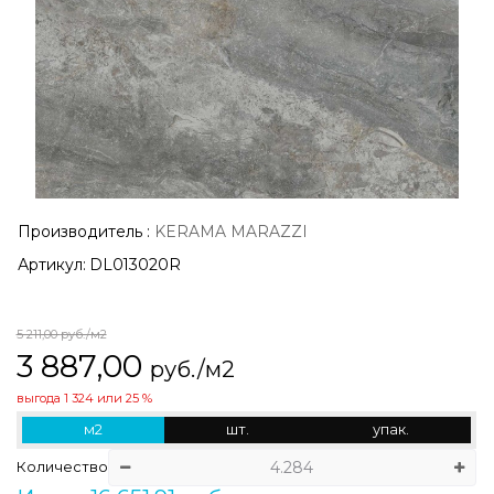
Производитель
:
KERAMA MARAZZI
Артикул:
DL013020R
5 211,00
руб./м2
3 887,00
руб./м2
выгода
1 324
или
25 %
м2
шт.
упак.
Количество