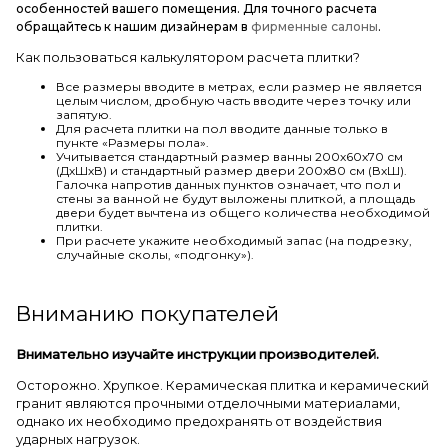
особенностей вашего помещения. Для точного расчета
обращайтесь к нашим дизайнерам в
фирменные салоны
.
Как пользоваться калькулятором расчета плитки?
Все размеры вводите в метрах, если размер не является
целым числом, дробную часть вводите через точку или
запятую.
Для расчета плитки на пол вводите данные только в
пункте «Размеры пола».
Учитывается стандартный размер ванны 200х60х70 см
(ДхШхВ) и стандартный размер двери 200х80 см (ВхШ).
Галочка напротив данных пунктов означает, что пол и
стены за ванной не будут выложены плиткой, а площадь
двери будет вычтена из общего количества необходимой
плитки.
При расчете укажите необходимый запас (на подрезку,
случайные сколы, «подгонку»).
Вниманию покупателей
Внимательно изучайте инструкции производителей.
Осторожно. Хрупкое. Керамическая плитка и керамический
гранит являются прочными отделочными материалами,
однако их необходимо предохранять от воздействия
ударных нагрузок.