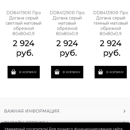
DD841190R Про
DD841290R Про
DD841390R Про
Догана серый
Догана серый
Догана серый
светлый матовый
матовый
тёмный матовый
обрезной
обрезной
обрезной
80x80x0,9
80x80x0,9
80x80x0,9
2 924
2 924
2 924
 руб.
 руб.
 руб.
В КОРЗИНУ
В КОРЗИНУ
В КОРЗИНУ
ВАЖНАЯ ИНФОРМАЦИЯ
ОНЛАЙН-СЕРВИСЫ
Уважаемый посетитель! Для лучшего функционирования сайта