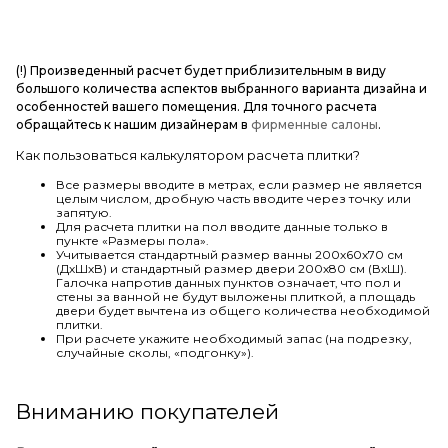
(!) Произведенный расчет будет приблизительным в виду
большого количества аспектов выбранного варианта дизайна и
особенностей вашего помещения. Для точного расчета
обращайтесь к нашим дизайнерам в
фирменные салоны
.
Как пользоваться калькулятором расчета плитки?
Все размеры вводите в метрах, если размер не является
целым числом, дробную часть вводите через точку или
запятую.
Для расчета плитки на пол вводите данные только в
пункте «Размеры пола».
Учитывается стандартный размер ванны 200х60х70 см
(ДхШхВ) и стандартный размер двери 200х80 см (ВхШ).
Галочка напротив данных пунктов означает, что пол и
стены за ванной не будут выложены плиткой, а площадь
двери будет вычтена из общего количества необходимой
плитки.
При расчете укажите необходимый запас (на подрезку,
случайные сколы, «подгонку»).
Вниманию покупателей