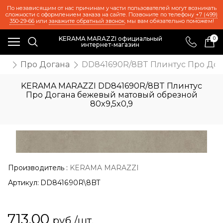
По независящим от нас причинам у части пользователей могут возникать
сложности с оформлением заказа на сайте. Позвоните по телефону
+7 (499)
350-29-66
или
закажите обратный звонок
, мы вам обязательно поможем!
KERAMA MARAZZI официальный
0
интернет-магазин
ия
Про Догана
DD841690R/8BT Плинтус Про Дог
KERAMA MARAZZI DD841690R/8BT Плинтус
Про Догана бежевый матовый обрезной
80x9,5x0,9
Производитель
:
KERAMA MARAZZI
Артикул:
DD841690R\8BT
713,00
руб./шт.