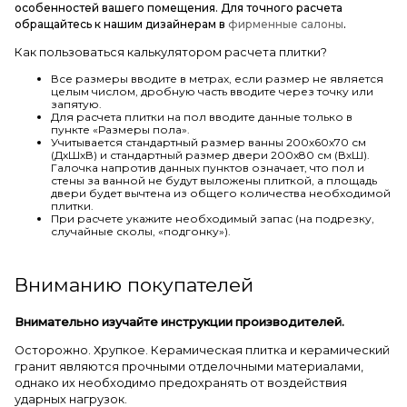
особенностей вашего помещения. Для точного расчета
обращайтесь к нашим дизайнерам в
фирменные салоны
.
Как пользоваться калькулятором расчета плитки?
Все размеры вводите в метрах, если размер не является
целым числом, дробную часть вводите через точку или
запятую.
Для расчета плитки на пол вводите данные только в
пункте «Размеры пола».
Учитывается стандартный размер ванны 200х60х70 см
(ДхШхВ) и стандартный размер двери 200х80 см (ВхШ).
Галочка напротив данных пунктов означает, что пол и
стены за ванной не будут выложены плиткой, а площадь
двери будет вычтена из общего количества необходимой
плитки.
При расчете укажите необходимый запас (на подрезку,
случайные сколы, «подгонку»).
Вниманию покупателей
Внимательно изучайте инструкции производителей.
Осторожно. Хрупкое. Керамическая плитка и керамический
гранит являются прочными отделочными материалами,
однако их необходимо предохранять от воздействия
ударных нагрузок.