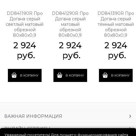
DD841190R Про
DD841290R Про
DD841390R Про
Догана серый
Догана серый
Догана серый
светлый матовый
матовый
тёмный матовый
обрезной
обрезной
обрезной
80x80x0,9
80x80x0,9
80x80x0,9
2 924
2 924
2 924
 руб.
 руб.
 руб.
В КОРЗИНУ
В КОРЗИНУ
В КОРЗИНУ
ВАЖНАЯ ИНФОРМАЦИЯ
ОНЛАЙН-СЕРВИСЫ
Уважаемый посетитель! Для лучшего функционирования сайта