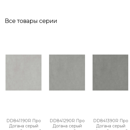
Все товары серии
DD841190R Про
DD841290R Про
DD841390R Про
Догана серый
Догана серый
Догана серый