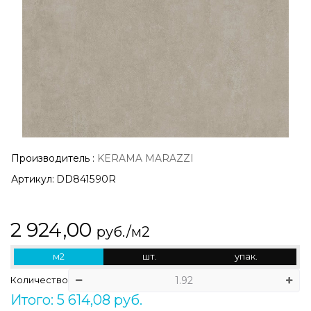
Производитель
:
KERAMA MARAZZI
Артикул:
DD841590R
2 924,00
руб./м2
м2
шт.
упак.
Количество
Итого: 5 614,08 руб.