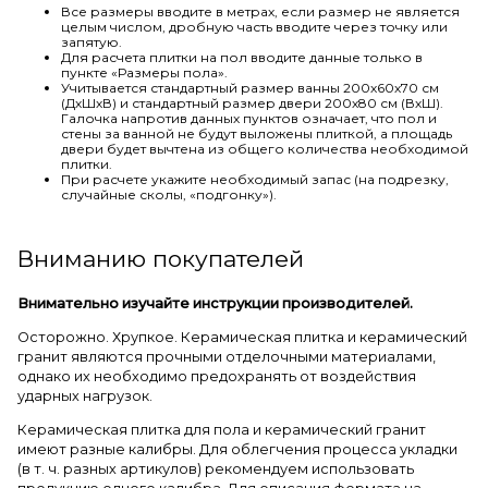
Все размеры вводите в метрах, если размер не является
целым числом, дробную часть вводите через точку или
запятую.
Для расчета плитки на пол вводите данные только в
пункте «Размеры пола».
Учитывается стандартный размер ванны 200х60х70 см
(ДхШхВ) и стандартный размер двери 200х80 см (ВхШ).
Галочка напротив данных пунктов означает, что пол и
стены за ванной не будут выложены плиткой, а площадь
двери будет вычтена из общего количества необходимой
плитки.
При расчете укажите необходимый запас (на подрезку,
случайные сколы, «подгонку»).
Вниманию покупателей
Внимательно изучайте инструкции производителей.
Осторожно. Хрупкое. Керамическая плитка и керамический
гранит являются прочными отделочными материалами,
однако их необходимо предохранять от воздействия
ударных нагрузок.
Керамическая плитка для пола и керамический гранит
имеют разные калибры. Для облегчения процесса укладки
(в т. ч. разных артикулов) рекомендуем использовать