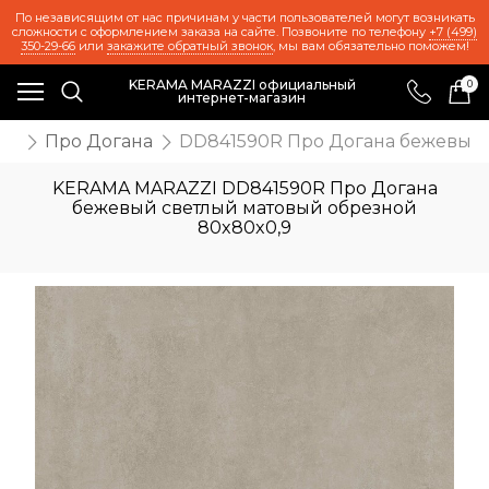
По независящим от нас причинам у части пользователей могут возникать
сложности с оформлением заказа на сайте. Позвоните по телефону
+7 (499)
350-29-66
или
закажите обратный звонок
, мы вам обязательно поможем!
KERAMA MARAZZI официальный
0
интернет-магазин
ия
Про Догана
DD841590R Про Догана бежевый 
KERAMA MARAZZI DD841590R Про Догана
бежевый светлый матовый обрезной
80x80x0,9