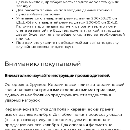
целым числом, дробную часть вводите через точку или
запятую.
Для расчета плитки на пол вводите данные только в
пункте «Размеры пола».
Учитывается стандартный размер ванны 200х60х70 см
(ДхШхВ) и стандартный размер двери 200х80 см (ВхШ).
Галочка напротив данных пунктов означает, что пол и
стены за ванной не будут выложены плиткой, а площадь
двери будет вычтена из общего количества необходимой
плитки.
При расчете укажите необходимый запас (на подрезку,
случайные сколы, «подгонку»).
Вниманию покупателей
Внимательно изучайте инструкции производителей.
Осторожно. Хрупкое. Керамическая плитка и керамический
гранит являются прочными отделочными материалами,
однако их необходимо предохранять от воздействия
ударных нагрузок.
Керамическая плитка для пола и керамический гранит
имеют разные калибры. Для облегчения процесса укладки
(в т. ч. разных артикулов) рекомендуем использовать
продукцию одного калибра. Для описания формата на