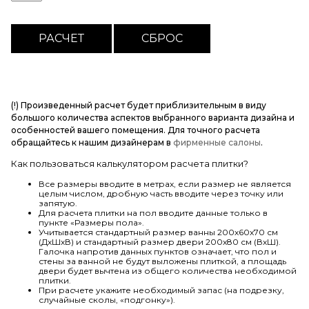
(!) Произведенный расчет будет приблизительным в виду
большого количества аспектов выбранного варианта дизайна и
особенностей вашего помещения. Для точного расчета
обращайтесь к нашим дизайнерам в
фирменные салоны
.
Как пользоваться калькулятором расчета плитки?
Все размеры вводите в метрах, если размер не является
целым числом, дробную часть вводите через точку или
запятую.
Для расчета плитки на пол вводите данные только в
пункте «Размеры пола».
Учитывается стандартный размер ванны 200х60х70 см
(ДхШхВ) и стандартный размер двери 200х80 см (ВхШ).
Галочка напротив данных пунктов означает, что пол и
стены за ванной не будут выложены плиткой, а площадь
двери будет вычтена из общего количества необходимой
плитки.
При расчете укажите необходимый запас (на подрезку,
случайные сколы, «подгонку»).