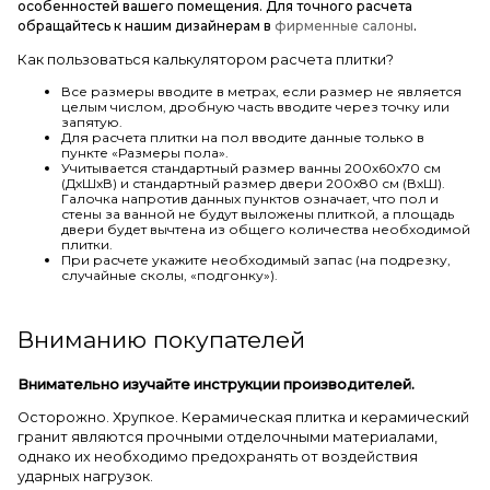
особенностей вашего помещения. Для точного расчета
обращайтесь к нашим дизайнерам в
фирменные салоны
.
Как пользоваться калькулятором расчета плитки?
Все размеры вводите в метрах, если размер не является
целым числом, дробную часть вводите через точку или
запятую.
Для расчета плитки на пол вводите данные только в
пункте «Размеры пола».
Учитывается стандартный размер ванны 200х60х70 см
(ДхШхВ) и стандартный размер двери 200х80 см (ВхШ).
Галочка напротив данных пунктов означает, что пол и
стены за ванной не будут выложены плиткой, а площадь
двери будет вычтена из общего количества необходимой
плитки.
При расчете укажите необходимый запас (на подрезку,
случайные сколы, «подгонку»).
Вниманию покупателей
Внимательно изучайте инструкции производителей.
Осторожно. Хрупкое. Керамическая плитка и керамический
гранит являются прочными отделочными материалами,
однако их необходимо предохранять от воздействия
ударных нагрузок.