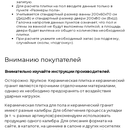
запятую.
Для расчета плитки на пол вводите данные только в
пункте «Размеры пола».
Учитывается стандартный размер ванны 200х60х70 см
(ДхШхВ) и стандартный размер двери 200х80 см (ВхШ).
Галочка напротив данных пунктов означает, что пол и
стены за ванной не будут выложены плиткой, а площадь
двери будет вычтена из общего количества необходимой
плитки.
При расчете укажите необходимый запас (на подрезку,
случайные сколы, «подгонку»).
Вниманию покупателей
Внимательно изучайте инструкции производителей.
Осторожно. Хрупкое. Керамическая плитка и керамический
гранит являются прочными отделочными материалами,
однако их необходимо предохранять от воздействия
ударных нагрузок.
Керамическая плитка для пола и керамический гранит
имеют разные калибры. Для облегчения процесса укладки
(в т. ч. разных артикулов) рекомендуем использовать
продукцию одного калибра. Для описания формата на
сайте, в каталоге, на ценнике в салоне и других носителях