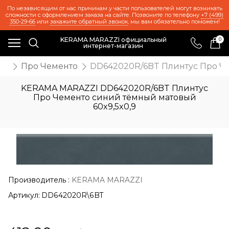
По независящим от нас причинам у части пользователей могут возникать
сложности с оформлением заказа на сайте. Позвоните по телефону
+7 (499)
350-29-66
или
закажите обратный звонок
, мы вам обязательно поможем!
KERAMA MARAZZI официальный
0
интернет-магазин
ия
Про Чементо
DD642020R/6BT Плинтус Про Че
KERAMA MARAZZI DD642020R/6BT Плинтус
Про Чементо синий тёмный матовый
60x9,5x0,9
Производитель
:
KERAMA MARAZZI
Артикул:
DD642020R\6BT