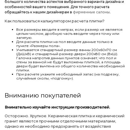
большого количества аспектов выбранного варианта дизайна и
особенностей вашего помещения. Для точного расчета
обращайтесь к нашим дизайнерам в
фирменные салоны
.
Как пользоваться калькулятором расчета плитки?
Все размеры вводите в метрах, если размер не является
целым числом, дробную часть вводите через точку или
запятую.
Для расчета плитки на пол вводите данные только в
пункте «Размеры пола».
Учитывается стандартный размер ванны 200х60х70 см
(ДхШхВ) и стандартный размер двери 200х80 см (ВхШ).
Галочка напротив данных пунктов означает, что пол и
стены за ванной не будут выложены плиткой, а площадь
двери будет вычтена из общего количества необходимой
плитки.
При расчете укажите необходимый запас (на подрезку,
случайные сколы, «подгонку»).
Вниманию покупателей
Внимательно изучайте инструкции производителей.
Осторожно. Хрупкое. Керамическая плитка и керамический
гранит являются прочными отделочными материалами,
однако их необходимо предохранять от воздействия