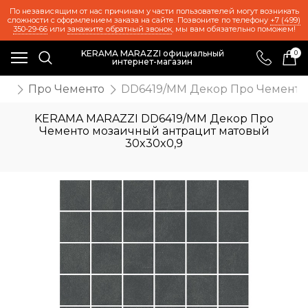
По независящим от нас причинам у части пользователей могут возникать
сложности с оформлением заказа на сайте. Позвоните по телефону
+7 (499)
350-29-66
или
закажите обратный звонок
, мы вам обязательно поможем!
KERAMA MARAZZI официальный
0
интернет-магазин
ия
Про Чементо
DD6419/MM Декор Про Чементо 
KERAMA MARAZZI DD6419/MM Декор Про
Чементо мозаичный антрацит матовый
30x30x0,9