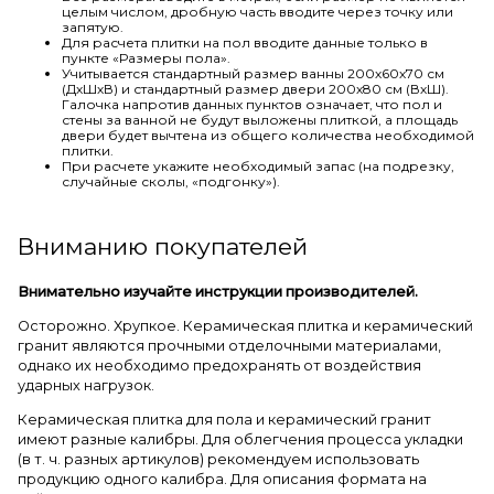
целым числом, дробную часть вводите через точку или
запятую.
Для расчета плитки на пол вводите данные только в
пункте «Размеры пола».
Учитывается стандартный размер ванны 200х60х70 см
(ДхШхВ) и стандартный размер двери 200х80 см (ВхШ).
Галочка напротив данных пунктов означает, что пол и
стены за ванной не будут выложены плиткой, а площадь
двери будет вычтена из общего количества необходимой
плитки.
При расчете укажите необходимый запас (на подрезку,
случайные сколы, «подгонку»).
Вниманию покупателей
Внимательно изучайте инструкции производителей.
Осторожно. Хрупкое. Керамическая плитка и керамический
гранит являются прочными отделочными материалами,
однако их необходимо предохранять от воздействия
ударных нагрузок.
Керамическая плитка для пола и керамический гранит
имеют разные калибры. Для облегчения процесса укладки
(в т. ч. разных артикулов) рекомендуем использовать
продукцию одного калибра. Для описания формата на