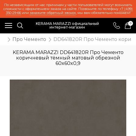
По независящим от нас причинам у части пользователей могут возникать
сложности с оформлением заказа на сайте. Позвоните по телефону
+7 (499)
350-29-66
или
закажите обратный звонок
, мы вам обязательно поможем!
KERAMA MARAZZI официальный
0
интернет-магазин
ия
Про Чементо
DD641820R Про Чементо корич
KERAMA MARAZZI DD641820R Про Чементо
коричневый тёмный матовый обрезной
60x60x0,9