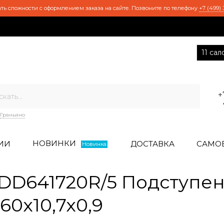
ть сложности с оформлением заказа на сайте. Позвоните по телефону
+7 (499) 
11 са
+
Граньяно
НОВИНКИ
ИИ
ДОСТАВКА
САМО
Новинка
D641720R/5 Подступен
0x10,7x0,9