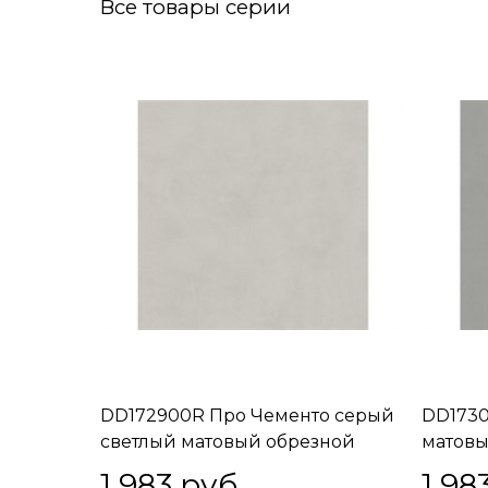
Все товары серии
DD172900R Про Чементо серый
DD1730
светлый матовый обрезной
матовы
40,2x40,2x0,8
1 983
 руб.
1 98