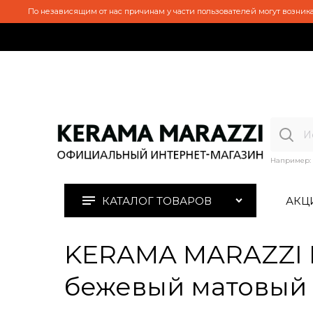
По независящим от нас причинам у части пользователей могут возника
Например:
КАТАЛОГ ТОВАРОВ
АКЦ
KERAMA MARAZZI D
бежевый матовый 6