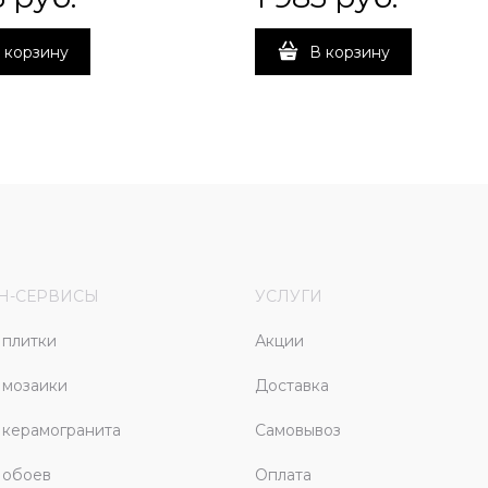
 корзину
В корзину
Н-СЕРВИСЫ
УСЛУГИ
плитки
Акции
 мозаики
Доставка
керамогранита
Самовывоз
 обоев
Оплата