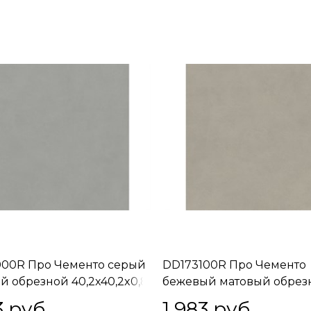
00R Про Чементо серый
DD173100R Про Чементо
й обрезной 40,2x40,2x0,8
бежевый матовый обрез
40,2x40,2x0,8
3
 руб.
1 983
 руб.