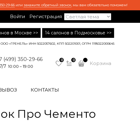
350-29-66
или
закажите обратный звонок
, мы вам обязательно поможем!
Войти
Регистрация
лонов в Москве >>
14 салонов в Подмосковье >>
ООО «ГРЕНЕЛЬ» ИНН 5022057602, КПП 502201001, ОГРН 1195022000645
7 (499) 350-29-66
0
0
Корзина
7/7
10:00 – 19:00
ВЫВОЗ
КОНТАКТЫ
ок Про Чементо