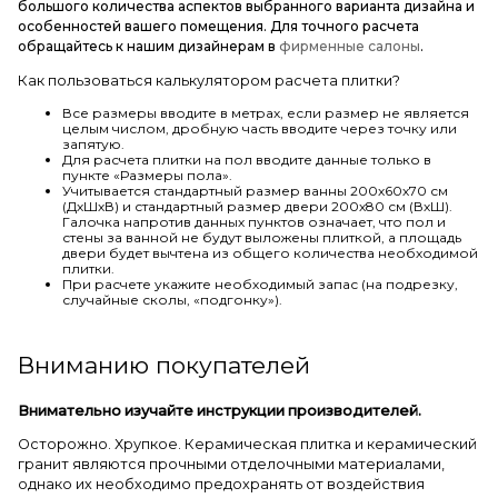
большого количества аспектов выбранного варианта дизайна и
особенностей вашего помещения. Для точного расчета
обращайтесь к нашим дизайнерам в
фирменные салоны
.
Как пользоваться калькулятором расчета плитки?
Все размеры вводите в метрах, если размер не является
целым числом, дробную часть вводите через точку или
запятую.
Для расчета плитки на пол вводите данные только в
пункте «Размеры пола».
Учитывается стандартный размер ванны 200х60х70 см
(ДхШхВ) и стандартный размер двери 200х80 см (ВхШ).
Галочка напротив данных пунктов означает, что пол и
стены за ванной не будут выложены плиткой, а площадь
двери будет вычтена из общего количества необходимой
плитки.
При расчете укажите необходимый запас (на подрезку,
случайные сколы, «подгонку»).
Вниманию покупателей
Внимательно изучайте инструкции производителей.
Осторожно. Хрупкое. Керамическая плитка и керамический
гранит являются прочными отделочными материалами,
однако их необходимо предохранять от воздействия