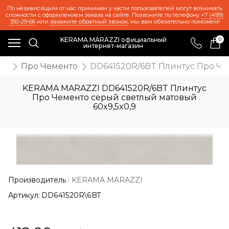
По независящим от нас причинам у части пользователей могут возникать
сложности с оформлением заказа на сайте. Позвоните по телефону
+7 (499)
350-29-66
или
закажите обратный звонок
, мы вам обязательно поможем!
KERAMA MARAZZI официальный
0
интернет-магазин
ия
Про Чементо
DD641520R/6BT Плинтус Про Чем
KERAMA MARAZZI DD641520R/6BT Плинтус
Про Чементо серый светлый матовый
60x9,5x0,9
Производитель
:
KERAMA MARAZZI
Артикул:
DD641520R\6BT