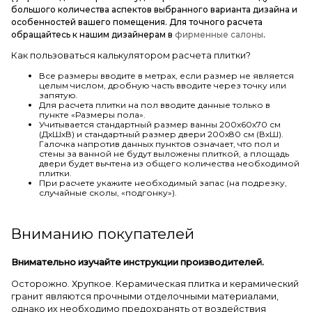
большого количества аспектов выбранного варианта дизайна и
особенностей вашего помещения. Для точного расчета
обращайтесь к нашим дизайнерам в
фирменные салоны
.
Как пользоваться калькулятором расчета плитки?
Все размеры вводите в метрах, если размер не является
целым числом, дробную часть вводите через точку или
запятую.
Для расчета плитки на пол вводите данные только в
пункте «Размеры пола».
Учитывается стандартный размер ванны 200х60х70 см
(ДхШхВ) и стандартный размер двери 200х80 см (ВхШ).
Галочка напротив данных пунктов означает, что пол и
стены за ванной не будут выложены плиткой, а площадь
двери будет вычтена из общего количества необходимой
плитки.
При расчете укажите необходимый запас (на подрезку,
случайные сколы, «подгонку»).
Вниманию покупателей
Внимательно изучайте инструкции производителей.
Осторожно. Хрупкое. Керамическая плитка и керамический
гранит являются прочными отделочными материалами,
однако их необходимо предохранять от воздействия