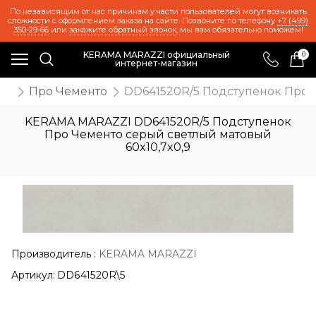
По независящим от нас причинам у части пользователей могут возникать
сложности с оформлением заказа на сайте. Позвоните по телефону
+7 (499)
350-29-66
или
закажите обратный звонок
, мы вам обязательно поможем!
KERAMA MARAZZI официальный
0
интернет-магазин
ия
Про Чементо
DD641520R/5 Подступенок Про Ч
KERAMA MARAZZI DD641520R/5 Подступенок
Про Чементо серый светлый матовый
60x10,7x0,9
Производитель
:
KERAMA MARAZZI
Артикул:
DD641520R\5