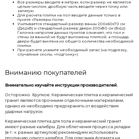
Все размеры вводите в метрах, если размер не является
целым числом, дробную часть вводите через точку или
запятую.
Для расчета плитки на пол вводите данные только в
пункте «Размеры пола».
Учитывается стандартный размер ванны 200х60х70 см
(ДхШхВ) и стандартный размер двери 200х80 см (ВхШ).
Галочка напротив данных пунктов означает, что пол и
стены за ванной не будут выложены плиткой, а площадь
двери будет вычтена из общего количества необходимой
плитки.
При расчете укажите необходимый запас (на подрезку,
случайные сколы, «подгонку»).
Вниманию покупателей
Внимательно изучайте инструкции производителей.
Осторожно. Хрупкое. Керамическая плитка и керамический
гранит являются прочными отделочными материалами,
однако их необходимо предохранять от воздействия
ударных нагрузок.
Керамическая плитка для пола и керамический гранит
имеют разные калибры. Для облегчения процесса укладки
(в т. ч. разных артикулов) рекомендуем использовать
продукцию одного калибра. Для описания формата на