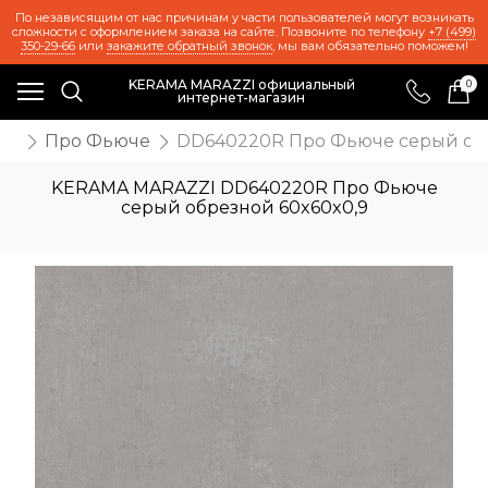
По независящим от нас причинам у части пользователей могут возникать
сложности с оформлением заказа на сайте. Позвоните по телефону
+7 (499)
350-29-66
или
закажите обратный звонок
, мы вам обязательно поможем!
KERAMA MARAZZI официальный
0
интернет-магазин
та
Про Фьюче
DD640220R Про Фьюче серый обр
KERAMA MARAZZI DD640220R Про Фьюче
серый обрезной 60x60x0,9