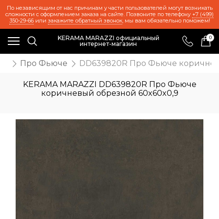
По независящим от нас причинам у части пользователей могут возникать
сложности с оформлением заказа на сайте. Позвоните по телефону
+7 (499)
350-29-66
или
закажите обратный звонок
, мы вам обязательно поможем!
KERAMA MARAZZI официальный
0
интернет-магазин
та
Про Фьюче
DD639820R Про Фьюче коричнев
KERAMA MARAZZI DD639820R Про Фьюче
коричневый обрезной 60x60x0,9