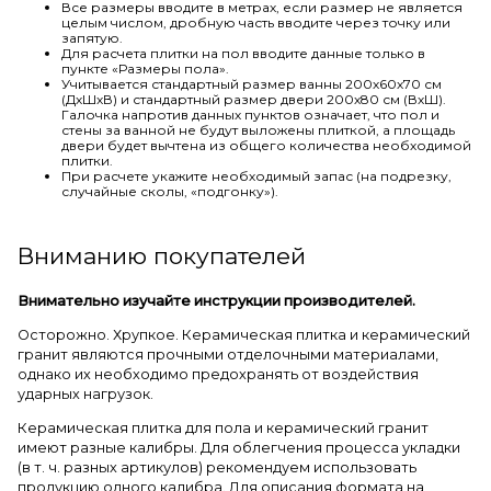
Все размеры вводите в метрах, если размер не является
целым числом, дробную часть вводите через точку или
запятую.
Для расчета плитки на пол вводите данные только в
пункте «Размеры пола».
Учитывается стандартный размер ванны 200х60х70 см
(ДхШхВ) и стандартный размер двери 200х80 см (ВхШ).
Галочка напротив данных пунктов означает, что пол и
стены за ванной не будут выложены плиткой, а площадь
двери будет вычтена из общего количества необходимой
плитки.
При расчете укажите необходимый запас (на подрезку,
случайные сколы, «подгонку»).
Вниманию покупателей
Внимательно изучайте инструкции производителей.
Осторожно. Хрупкое. Керамическая плитка и керамический
гранит являются прочными отделочными материалами,
однако их необходимо предохранять от воздействия
ударных нагрузок.
Керамическая плитка для пола и керамический гранит
имеют разные калибры. Для облегчения процесса укладки
(в т. ч. разных артикулов) рекомендуем использовать
продукцию одного калибра. Для описания формата на