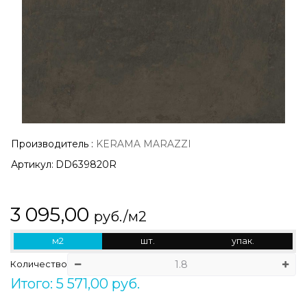
Производитель
:
KERAMA MARAZZI
Артикул:
DD639820R
3 095,00
руб./м2
м2
шт.
упак.
Количество
Итого: 5 571,00 руб.