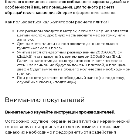
большого количества аспектов выбранного варианта дизайна и
особенностей вашего помещения. Для точного расчета
обращайтесь к нашим дизайнерам в
фирменные салоны
.
Как пользоваться калькулятором расчета плитки?
Все размеры вводите в метрах, если размер не является
целым числом, дробную часть вводите через точку или
запятую.
Для расчета плитки на пол вводите данные только в
пункте «Размеры пола».
Учитывается стандартный размер ванны 200х60х70 см
(ДхШхВ) и стандартный размер двери 200х80 см (ВхШ).
Галочка напротив данных пунктов означает, что пол и
стены за ванной не будут выложены плиткой, а площадь
двери будет вычтена из общего количества необходимой
плитки.
При расчете укажите необходимый запас (на подрезку,
случайные сколы, «подгонку»).
Вниманию покупателей
Внимательно изучайте инструкции производителей.
Осторожно. Хрупкое. Керамическая плитка и керамический
гранит являются прочными отделочными материалами,
однако их необходимо предохранять от воздействия