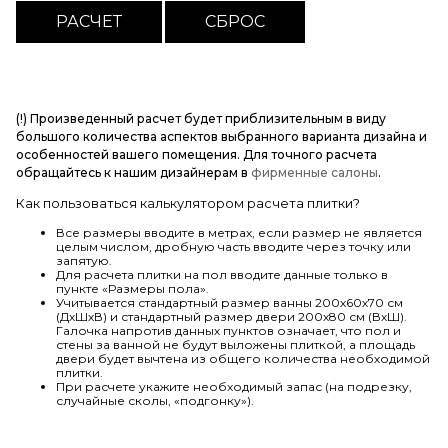
(!) Произведенный расчет будет приблизительным в виду
большого количества аспектов выбранного варианта дизайна и
особенностей вашего помещения. Для точного расчета
обращайтесь к нашим дизайнерам в
фирменные салоны
.
Как пользоваться калькулятором расчета плитки?
Все размеры вводите в метрах, если размер не является
целым числом, дробную часть вводите через точку или
запятую.
Для расчета плитки на пол вводите данные только в
пункте «Размеры пола».
Учитывается стандартный размер ванны 200х60х70 см
(ДхШхВ) и стандартный размер двери 200х80 см (ВхШ).
Галочка напротив данных пунктов означает, что пол и
стены за ванной не будут выложены плиткой, а площадь
двери будет вычтена из общего количества необходимой
плитки.
При расчете укажите необходимый запас (на подрезку,
случайные сколы, «подгонку»).