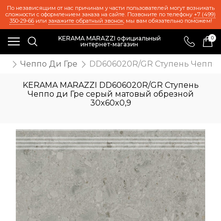
По независящим от нас причинам у части пользователей могут возникать
сложности с оформлением заказа на сайте. Позвоните по телефону
+7 (499)
350-29-66
или
закажите обратный звонок
, мы вам обязательно поможем!
KERAMA MARAZZI официальный
0
интернет-магазин
ия
Чеппо Ди Гре
DD606020R/GR Ступень Чеппо 
KERAMA MARAZZI DD606020R/GR Ступень
Чеппо ди Гре серый матовый обрезной
30x60x0,9