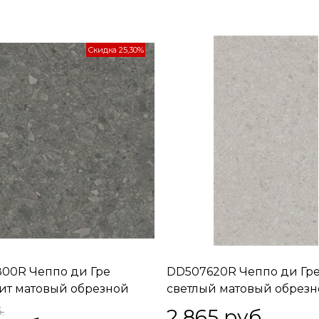
Скидка 25,30%
00R Чеппо ди Гре
DD507620R Чеппо ди Гр
ит матовый обрезной
светлый матовый обрез
,5x1,1
60x119,5x0,9
2 865
 руб.
.