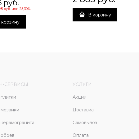
6
 руб.
25 руб.
или
25,30%
В корзину
 корзину
Н-СЕРВИСЫ
УСЛУГИ
плитки
Акции
 мозаики
Доставка
керамогранита
Самовывоз
 обоев
Оплата