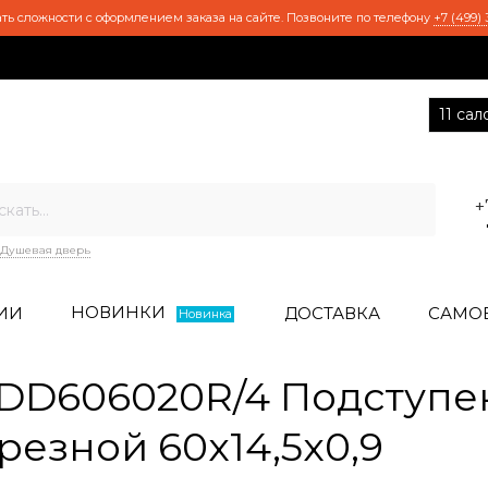
ть сложности с оформлением заказа на сайте. Позвоните по телефону
+7 (499) 
11 са
+
Душевая дверь
НОВИНКИ
ИИ
ДОСТАВКА
САМО
Новинка
D606020R/4 Подступен
езной 60x14,5x0,9