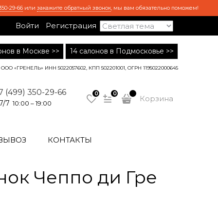
350-29-66
или
закажите обратный звонок
, мы вам обязательно поможем!
Войти
Регистрация
лонов в Москве >>
14 салонов в Подмосковье >>
ООО «ГРЕНЕЛЬ» ИНН 5022057602, КПП 502201001, ОГРН 1195022000645
7 (499) 350-29-66
0
0
Корзина
7/7
10:00 – 19:00
ВЫВОЗ
КОНТАКТЫ
ок Чеппо ди Гре