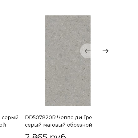
е серый
DD507820R Чеппо ди Гре
DD50792
ной
серый матовый обрезной
серый т
60x119,5x0,9
обрезной
2 865
 руб.
2 95