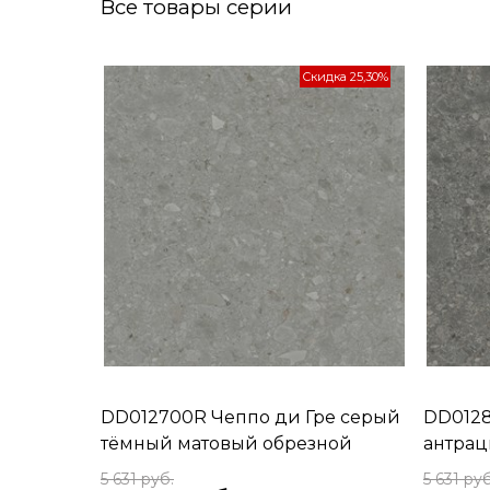
Все товары серии
Скидка 25,30%
DD012700R Чеппо ди Гре серый
DD0128
тёмный матовый обрезной
антрац
119,5x119,5x1,1
119,5x119
5 631
 руб.
5 631
 руб