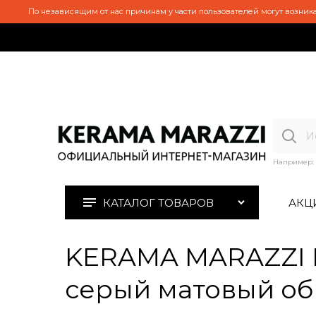
По независящим от нас причинам у части пользователей могут возника
Например:
КАТАЛОГ ТОВАРОВ
АКЦ
KERAMA MARAZZI D
серый матовый обр