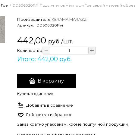
 Гре
DD606020R/4 Подступенок Чеппо ди Гре серый матовый обрезн
Производитель:
KERAMA MARAZZI
Артикул:
DD606020R\4
442,00
руб./шт.
Количество
Итого: 442,00 руб.
В корзину
Купить в один клик
Добавить в сравнение
Добавить в избранное
Заказ кратно упаковкам, кроме поштучной продукции.